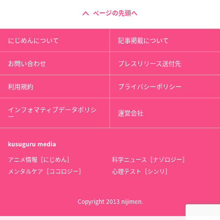
ページの先頭へ
にじめんについて
記事掲載について
お問い合わせ
プレスリリース送付先
利用規約
プライバシーポリシー
インフォマティブデータポリシ
運営会社
ー
kusuguru
media
アニメ情報［にじめん］
科学ニュース［ナゾロジー］
メンタルケア［ココロジー］
心理テスト［シンリ］
Copyright 2013 nijimen.