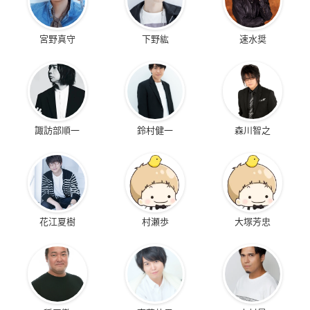
宮野真守
下野紘
速水奨
諏訪部順一
鈴村健一
森川智之
花江夏樹
村瀬歩
大塚芳忠