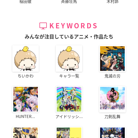
稲田徹
斉藤壮馬
木村昴
KEYWORDS
みんなが注目しているアニメ・作品たち
ちいかわ
キャラ一覧
鬼滅の刃
HUNTER...
アイドリッシ...
刀剣乱舞