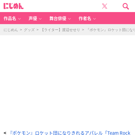
『ポ
に
ケ
じ
ッ
め
ト
ん
モ
ン
作品名
声優
舞台俳優
作者名
ス
タ
ー』
T
にじめん
>
グッズ
>
【ライター】渡辺せせり
>
『ポケモン』ロケット団になり
e
a
m
R
o
c
k
et
フ
ラ
グ
メ
ン
ト
ケ
ー
ス
-
ア
ニ
メ
情
報
サ
イ
ト
に
じ
め
ん
『ポケモン』ロケット団になりきれるアパレル「Team Rock
<