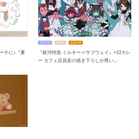
イベント
カフェ
ニュース
ーチに♪『夏
『銀河特急 ミルキー☆サブウェイ』×22カレ
ー カフェ店員姿の描き下ろしが尊い...