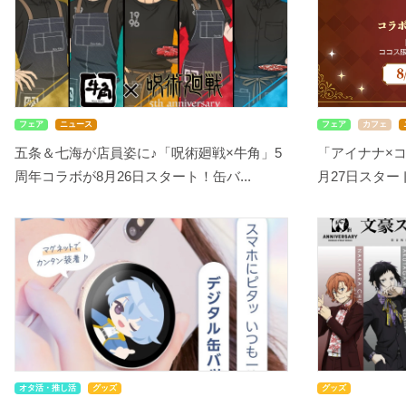
フェア
ニュース
フェア
カフェ
五条＆七海が店員姿に♪「呪術廻戦×牛角」5
「アイナナ×
周年コラボが8月26日スタート！缶バ...
月27日スタート！
オタ活・推し活
グッズ
グッズ