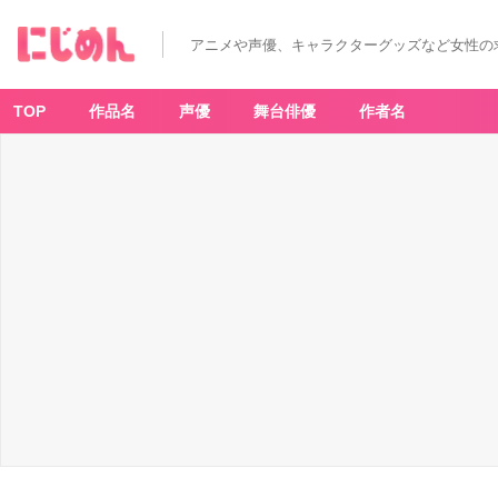
『ポ
ケ
ッ
アニメや声優、キャラクターグッズなど女性の
ト
モ
ン
ス
タ
TOP
作品名
声優
舞台俳優
作者名
ー』
T
e
a
m
R
o
ck
et
商
品
集
合
-
ア
ニ
メ
情
報
サ
イ
ト
に
じ
め
ん