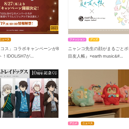
ニュース
ファッション
グッズ
ココス」コラボキャンペーンが8
ニャンコ先生の顔がまるごとポ
IDOLiSH7が...
目友人帳』×earth music&#...
アニメ
ニュース