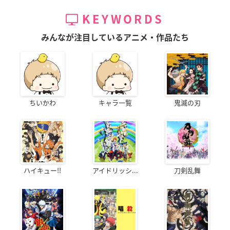
KEYWORDS
みんなが注目しているアニメ・作品たち
ちいかわ
キャラ一覧
鬼滅の刃
ハイキュー!!
アイドリッシ...
刀剣乱舞