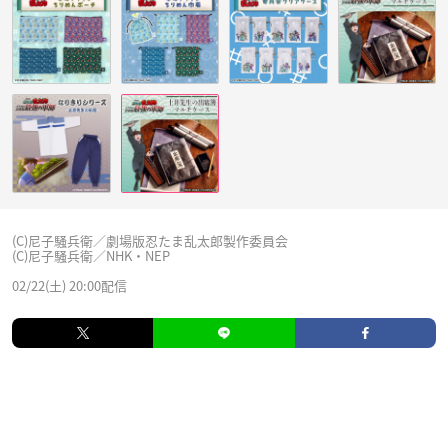
(C)尼子騒兵衛／劇場版忍たま乱太郎製作委員会
(C)尼子騒兵衛／NHK・NEP
02/22(土) 20:00配信