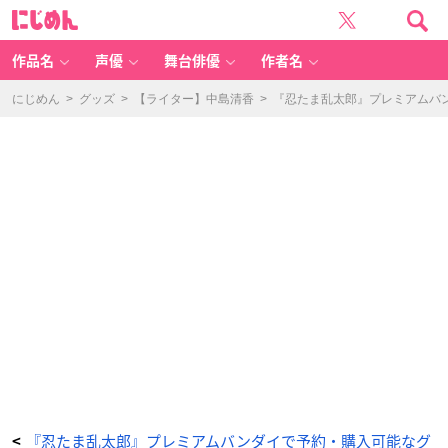
劇
に
場
じ
版
め
忍
ん
た
ま
作品名
声優
舞台俳優
作者名
乱
太
郎
土
にじめん
>
グッズ
>
【ライター】中島清香
>
『忍たま乱太郎』プレミアムバン
井
先
生
の
出
席
簿
マ
ル
チ
ケ
ー
ス
-
ア
ニ
メ
情
報
サ
イ
ト
に
じ
め
ん
『忍たま乱太郎』プレミアムバンダイで予約・購入可能なグ
<