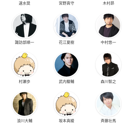
速水奨
宮野真守
木村昴
諏訪部順一
花江夏樹
中村悠一
村瀬歩
武内駿輔
森川智之
浪川大輔
坂本真綾
斉藤壮馬