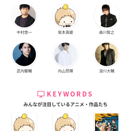
中村悠一
坂本真綾
森川智之
武内駿輔
内山昂輝
浪川大輔
KEYWORDS
みんなが注目しているアニメ・作品たち