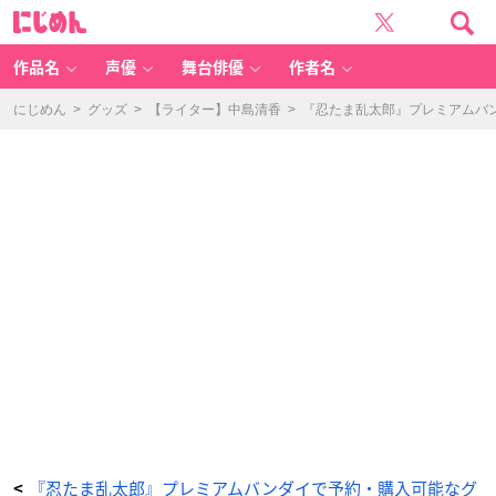
劇
に
場
じ
版
め
忍
ん
た
ま
作品名
声優
舞台俳優
作者名
乱
太
郎
メ
にじめん
>
グッズ
>
【ライター】中島清香
>
『忍たま乱太郎』プレミアムバン
モ
リ
ア
ル
リ
ン
グ
―
土
井
半
助
モ
デ
ル
―
-
ア
ニ
メ
情
報
サ
イ
ト
に
じ
め
ん
『忍たま乱太郎』プレミアムバンダイで予約・購入可能なグ
<