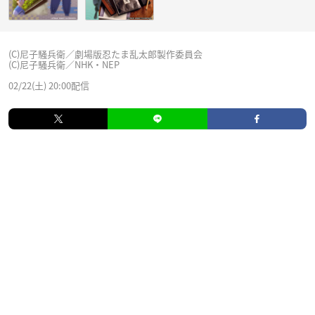
(C)尼子騒兵衛／劇場版忍たま乱太郎製作委員会
(C)尼子騒兵衛／NHK・NEP
02/22(土) 20:00配信