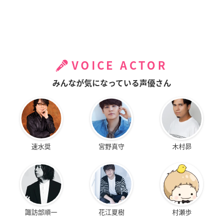
VOICE ACTOR
みんなが気になっている声優さん
速水奨
宮野真守
木村昴
諏訪部順一
花江夏樹
村瀬歩