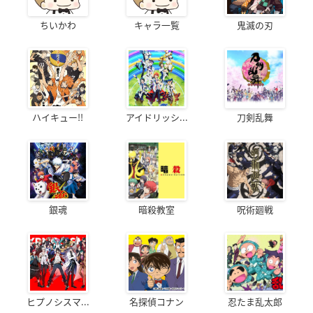
ちいかわ
キャラ一覧
鬼滅の刃
ハイキュー!!
アイドリッシ...
刀剣乱舞
銀魂
暗殺教室
呪術廻戦
ヒプノシスマ...
名探偵コナン
忍たま乱太郎