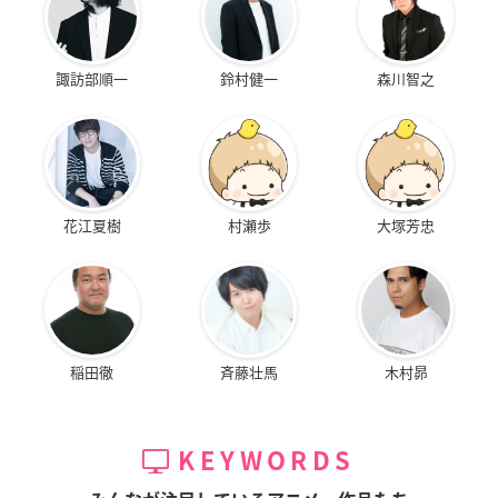
諏訪部順一
鈴村健一
森川智之
花江夏樹
村瀬歩
大塚芳忠
稲田徹
斉藤壮馬
木村昴
KEYWORDS