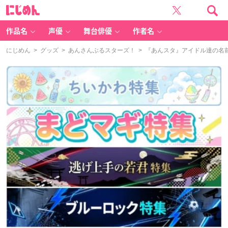
に
じ
め
ん
作品名
声優
舞台俳優
作者名
にじめん
>
グッズ
>
あんさんぶるスターズ！
> 『あんスタ』アイドル達の名