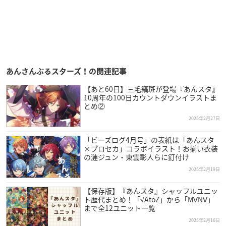
あんさんぶるスターズ！の関連記事
【あと60日】三毛縞斑が登場『あんスタ』
10周年の100日カウントダウンイラストま
とめ②
2025年2月27日
「ビーズログ4月号」の表紙は「あんスタ
×プロセカ」コラボイラスト！お揃い衣装
の漣ジュン・東雲彰人らに釘付け
2025年2月19日
【保存版】『あんスタ』シャッフルユニッ
ト歴代まとめ！「√AtoZ」から「M∀N∀」
まで全12ユニット一覧
2025年2月16日