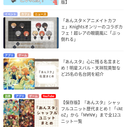
版】
イベント
カフェ
ニュース
「あんスタ×アニメイトカフ
ェ」Knightsオンリーのコラボカ
フェ！超レアの眼鏡嵐に「ぶっ
倒れる」
アプリ
ゲーム
『あんスタ』心に残る名言まと
め！明星スバル・天祥院英智な
ど25名の名台詞を紹介
話題
アプリ
ゲーム
YouTube
【保存版】『あんスタ』シャッ
フルユニット歴代まとめ！「√At
oZ」から「M∀N∀」まで全12ユ
ニット一覧