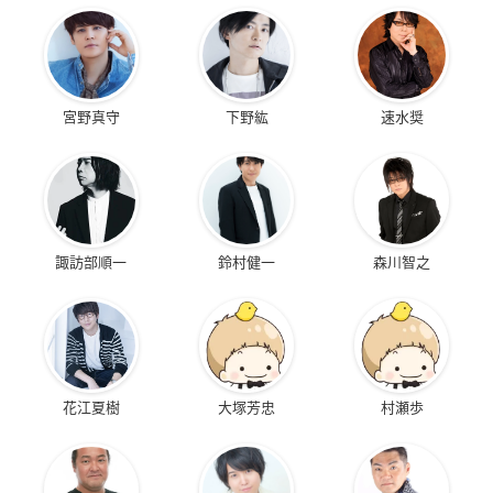
宮野真守
下野紘
速水奨
諏訪部順一
鈴村健一
森川智之
花江夏樹
大塚芳忠
村瀬歩