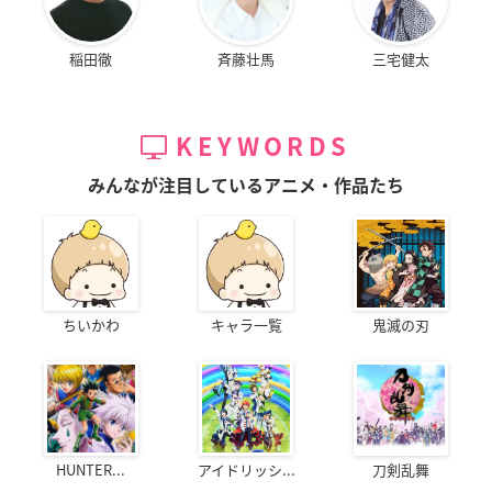
稲田徹
斉藤壮馬
三宅健太
KEYWORDS
みんなが注目しているアニメ・作品たち
ちいかわ
キャラ一覧
鬼滅の刃
HUNTER...
アイドリッシ...
刀剣乱舞