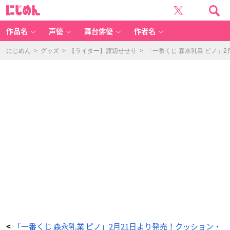
「一
に
番
じ
く
め
じ
ん
森
永
作品名
声優
舞台俳優
作者名
乳
業
Pi
n
にじめん
>
グッズ
>
【ライター】渡辺せせり
>
「一番くじ 森永乳業 ピノ」
o
（ピ
ノ）」
G
賞：
ジ
ッ
パ
ー
バ
ッ
グ
-
ア
ニ
メ
情
報
サ
イ
ト
に
じ
め
ん
「一番くじ 森永乳業 ピノ」2月21日より発売！クッション・
<