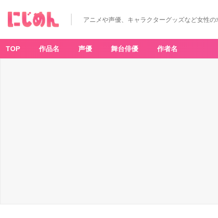
「一
番
く
アニメや声優、キャラクターグッズなど女性の
じ
森
永
乳
業
TOP
作品名
声優
舞台俳優
作者名
Pi
n
o
（ピ
ノ）」
-
ア
ニ
メ
情
報
サ
イ
ト
に
じ
め
ん