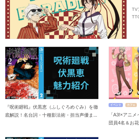
T
T
イベント
カフェ
『呪術廻戦』伏黒恵（ふしぐろめぐみ）を徹
「A3!×アニ
底解説！名台詞・十種影法術・担当声優ま...
団員4名＆お花