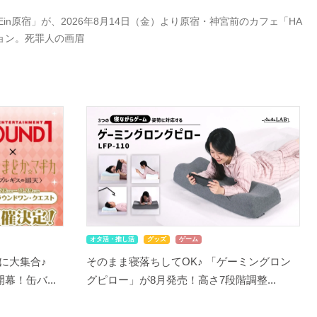
Ein原宿」が、2026年8月14日（金）より原宿・神宮前のカフェ「HA
ション。死罪人の画眉
オタ活・推し活
グッズ
ゲーム
に大集合♪
そのまま寝落ちしてOK♪ 「ゲーミングロン
幕！缶バ...
グピロー」が8月発売！高さ7段階調整...