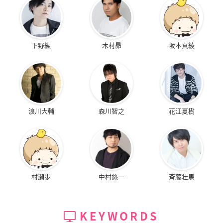
下野紘
木村昴
坂本真綾
浪川大輔
森川智之
花江夏樹
村瀬歩
中村悠一
斉藤壮馬
KEYWORDS