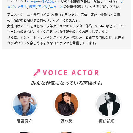
このページは
kusuguru株式会社
のにじめん編集部が作成・配信しています。
し
ゅごキャラ！
/
漫画
/
アプリ
/
ニュース
の最新情報はリンク先をご覧ください。
アニメ・ゲーム・漫画などの2次元コンテンツや、声優・舞台・俳優などの情
報・話題をお届けする情報メディア「にじめん」。
女性向けアニメをはじめ、少年アニメやキャラクター作品、VTuberなどストリー
マーにも幅を広げ、オタクが気になる情報を幅広くお届けしています。
さらに、アンケート・ランキング・オタ活（推し活）お役立ち情報など、女性オ
タクがワクワク楽しめるようなコンテンツも発信しています。
VOICE ACTOR
みんなが気になっている声優さん
宮野真守
速水奨
諏訪部順一