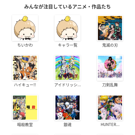
みんなが注目しているアニメ・作品たち
ちいかわ
キャラ一覧
鬼滅の刃
ハイキュー!!
アイドリッシ...
刀剣乱舞
暗殺教室
銀魂
HUNTER...