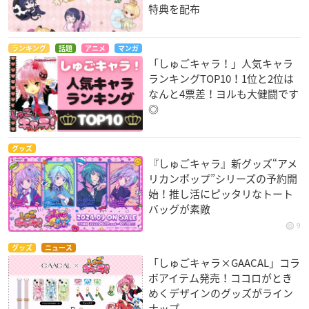
特典を配布
ランキング
話題
アニメ
マンガ
「しゅごキャラ！」人気キャラ
ランキングTOP10！1位と2位は
なんと4票差！ヨルも大健闘です
◎
グッズ
『しゅごキャラ』新グッズ“アメ
リカンポップ”シリーズの予約開
始！推し活にピッタリなトート
バッグが素敵
9
グッズ
ニュース
「しゅごキャラ×GAACAL」コラ
ボアイテム発売！ココロがとき
めくデザインのグッズがライン
ナップ