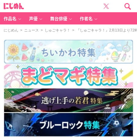
に
じ
め
ん
作品名
声優
舞台俳優
作者名
にじめん
>
ニュース
>
しゅごキャラ！
> 『しゅごキャラ！』2月13日より72