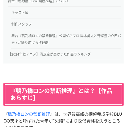
舞台『鴨乃橋ロンの禁断推理』について
キャスト陣
制作スタッフ
舞台『鴨乃橋ロンの禁断推理』公開ゲネプロ 岸本勇太と野嵜豊の凸凹バ
ディが繰り広げる推理劇
【2024年秋アニメ】満足度が高かった作品ランキング
『鴨乃橋ロンの禁断推理』とは？【作品
あらすじ】
『
鴨乃橋ロンの禁断推理
』は、世界最高峰の探偵養成学校BLU
Eの天才と呼ばれた青年が”欠陥”により探偵資格を失うところ