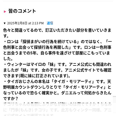
皆のコメント
2025年2月8日 at 2:13 PM
返信
色々と間違ってるので、訂正いただきたい部分を書いていきま
す。
・ロンは「探偵まがいの行為を続けている」のではなく、「一
色刑事と出会って探偵行為を再開した」です。ロンは一色刑事
と出会うまでの5年、自ら事件を遠ざけて部屋にこもっていま
した。
・ウィンターはマイロの「妹」です。アニメ公式にも間違われ
ましたが「妹」です、女の子です。アニメ公式サイトでも確認
できます(既に妹に訂正されています)。
・タイガおじさんの本名は「タイガ・モリアーティ」です。天
野明展カウントダウンしりとりで「タイガ・モリアーティ」と
なっているので恐らく確実かと。ダニエルって何処からきたん
ですか？
チコリちゃんの名前にふりがなが無いのは何でですか？ちなみ
に「門季(もんき) チコリ」です。此方もウィンター同様、アニ
メ公式サイトで確認できます。