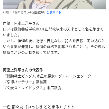
引用：『鴨乃橋ロンの禁断推理』
公式サイト
声優：阿座上洋平さん
ロンは探偵養成学校BLUE出開校以来の天才として名を馳せて
いました。
しかし、推理の後に記憶・自覚なしに犯人を自殺に追い込むと
いう事実が発覚し、探偵の資格を剥奪されることに。その後も
探偵まがいの活動を続けています。
阿座上洋平さんの代表作
『機動戦士ガンダム 水星の魔女』グエル・ジェターク
『忘却バッテリー』藤堂葵
『文豪ストレイドッグス』末広鉄腸
一色 都々丸（いっしき ととまる） / トト