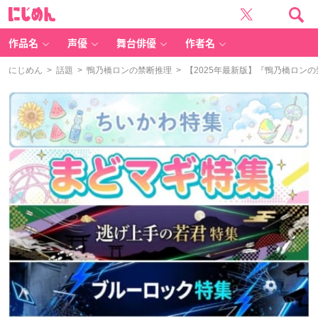
に
じ
め
ん
作品名
声優
舞台俳優
作者名
にじめん
>
話題
>
鴨乃橋ロンの禁断推理
> 【2025年最新版】『鴨乃橋ロ