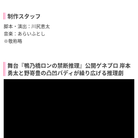
制作スタッフ
脚本・演出：川尻恵太
音楽：あらいふとし
※敬称略
舞台『鴨乃橋ロンの禁断推理』公開ゲネプロ 岸本
勇太と野嵜豊の凸凹バディが繰り広げる推理劇