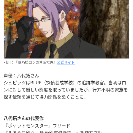
引用：『鴨乃橋ロンの禁断推理』
公式サイト
声優：八代拓さん
シュピッツはBLUE（探偵養成学校）の追跡学教官。当初はロ
ンに対して厳しい態度を取っていましたが、行方不明の家族を
探す依頼を通じて協力関係を築くことに。
八代拓さんの代表作
『ポケットモンスター』フリード
『るろうに剣心 －明治剣客浪漫譚－』相楽左之助