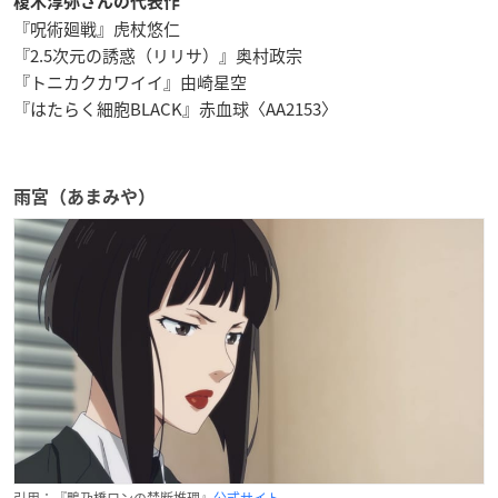
榎木淳弥さんの代表作
『呪術廻戦』虎杖悠仁
『2.5次元の誘惑（リリサ）』奥村政宗
『トニカクカワイイ』由崎星空
『はたらく細胞BLACK』赤血球〈AA2153〉
雨宮（あまみや）
引用：『鴨乃橋ロンの禁断推理』
公式サイト