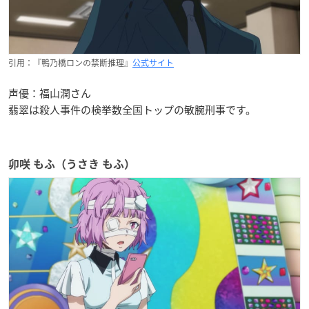
引用：『鴨乃橋ロンの禁断推理』
公式サイト
声優：福山潤さん
翡翠は殺人事件の検挙数全国トップの敏腕刑事です。
卯咲 もふ（うさき もふ）