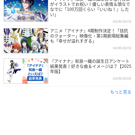
がイラストでお祝い！優しい表情＆頭なで
なでに「100万回くらい『いいね！』した
い」
2025年1月27日
アニメ『アイナナ』4期制作決定！「拮抗
のクォーター」映像化・第1期劇場総集編
も「幸せが溢れすぎる」
2025年1月27日
『アイナナ』和泉一織の誕生日アンケート
結果発表！好きな曲＆イメージは？【2025
年版】
2025年1月25日
もっと見る