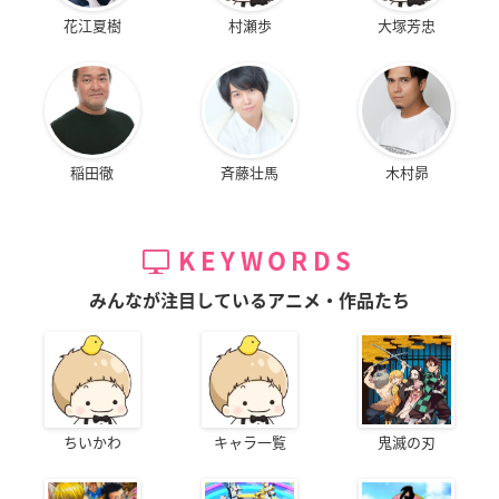
花江夏樹
村瀬歩
大塚芳忠
稲田徹
斉藤壮馬
木村昴
KEYWORDS
みんなが注目しているアニメ・作品たち
ちいかわ
キャラ一覧
鬼滅の刃