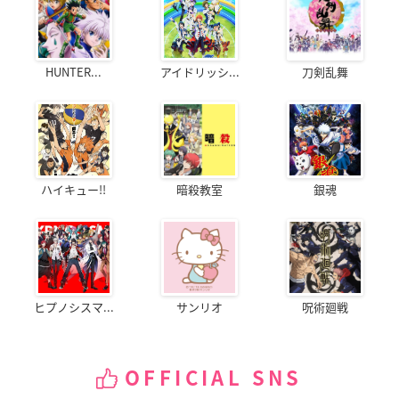
HUNTER...
アイドリッシ...
刀剣乱舞
ハイキュー!!
暗殺教室
銀魂
ヒプノシスマ...
サンリオ
呪術廻戦
OFFICIAL SNS