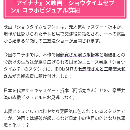
『アイナナ』×映画『ショウタイムセブ
ン』コラボビジュアル詳細
映画『ショウタイムセブン』は、元人気キャスター・折本が、
爆弾が仕掛けられたテレビ局で交渉役に指名され、一本の電話
から始まる命懸けの生放送ショーが展開されます。
今回のコラボでは、本作で
と爆破犯との
阿部寛さん演じる折本
命懸けの生放送が繰り広げられる国民的ニュース番組「ショウ
タイム 7」のスタジオに、IDOLiSH7の
七瀬陸さんと二階堂大和
が急遽応援に駆け付けました！
さん
日本を代表するキャスター・折本（阿部寛さん）との、豪華共
演の応援ビジュアルをお見逃しなく。
応援ビジュアルでは和やかな雰囲気に包まれているスタジオで
すが、映画では爆破が起こるなど日本中の注目の的となり修羅
場と化す！？