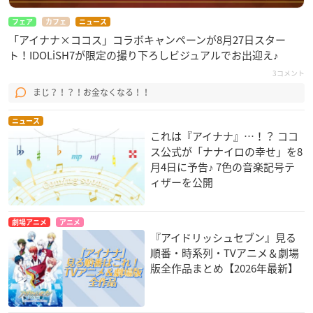
フェア
カフェ
ニュース
「アイナナ×ココス」コラボキャンペーンが8月27日スター
ト！IDOLiSH7が限定の撮り下ろしビジュアルでお出迎え♪
3コメント
まじ？！？！お金なくなる！！
ニュース
これは『アイナナ』…！？ ココ
ス公式が「ナナイロの幸せ」を8
月4日に予告♪ 7色の音楽記号テ
ィザーを公開
劇場アニメ
アニメ
『アイドリッシュセブン』見る
順番・時系列・TVアニメ＆劇場
版全作品まとめ【2026年最新】