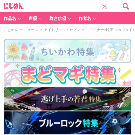
に
じ
め
ん
作品名
声優
舞台俳優
作者名
にじめん
>
ニュース
>
アイドリッシュセブン
> 「アイナナ×映画 ショウタ