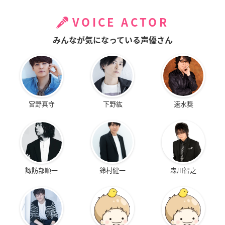
VOICE ACTOR
みんなが気になっている声優さん
宮野真守
下野紘
速水奨
諏訪部順一
鈴村健一
森川智之