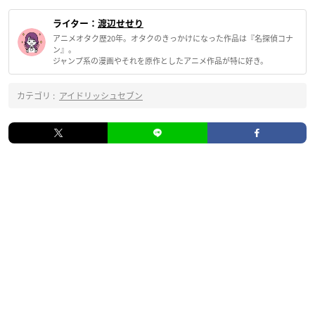
ライター：
渡辺せせり
アニメオタク歴20年。オタクのきっかけになった作品は『名探偵コナ
ン』。
ジャンプ系の漫画やそれを原作としたアニメ作品が特に好き。
カテゴリ :
アイドリッシュセブン