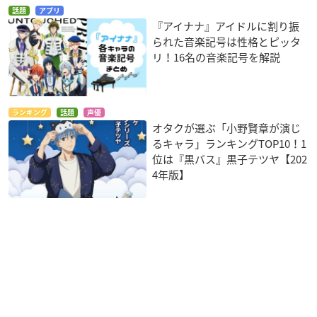
話題
アプリ
『アイナナ』アイドルに割り振
られた音楽記号は性格とピッタ
リ！16名の音楽記号を解説
ランキング
話題
声優
オタクが選ぶ「小野賢章が演じ
るキャラ」ランキングTOP10！1
位は『黒バス』黒子テツヤ【202
4年版】