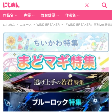
に
じ
め
ん
作品名
声優
舞台俳優
作者名
にじめん
>
ニュース
>
WIND BREAKER
> 『WIND BREAKER』五獣v