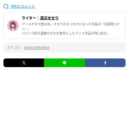
5
ライター：
渡辺せせり
アニメオタク歴20年。オタクのきっかけになった作品は『名探偵コナ
ン』。
ジャンプ系の漫画やそれを原作としたアニメ作品が特に好き。
カテゴリ :
WIND BREAKER