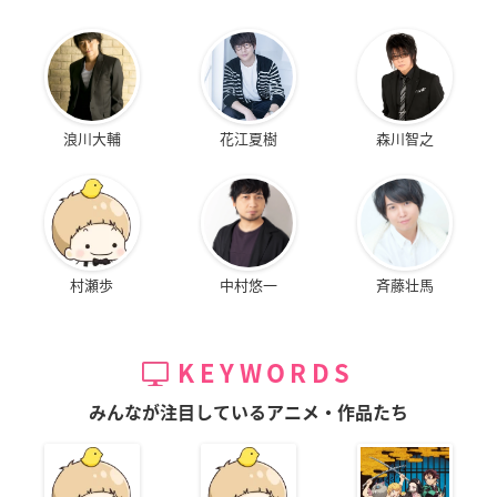
浪川大輔
花江夏樹
森川智之
村瀬歩
中村悠一
斉藤壮馬
KEYWORDS
みんなが注目しているアニメ・作品たち