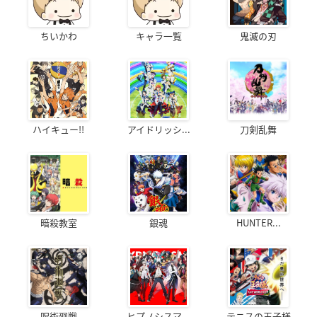
ちいかわ
キャラ一覧
鬼滅の刃
ハイキュー!!
アイドリッシ...
刀剣乱舞
暗殺教室
銀魂
HUNTER...
呪術廻戦
ヒプノシスマ...
テニスの王子様