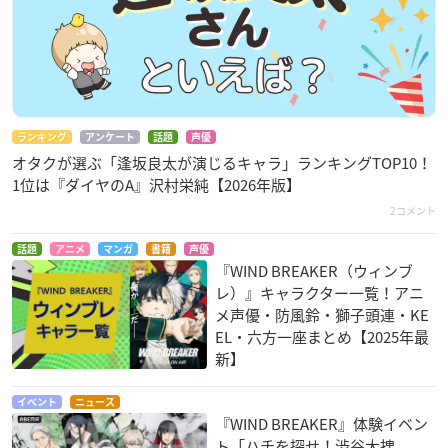
ランキング
アンケート
話題
声優
オタクが選ぶ「逢坂良太が演じるキャラ」ランキングTOP10！
1位は『ダイヤのA』沢村栄純【2026年版】
2コメント
話題
アニメ
マンガ
書籍
声優
『WIND BREAKER（ウィンブ
レ）』キャラクター一覧！アニ
メ声優・防風鈴・獅子頭連・KE
EL・六方一座まとめ【2025年最
新】
イベント
ニュース
『WIND BREAKER』体験イベン
ト「ハチを探せ！渋谷大捜