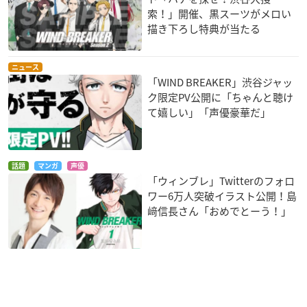
索！」開催、黒スーツがメロい
描き下ろし特典が当たる
ニュース
「WIND BREAKER」渋谷ジャッ
ク限定PV公開に「ちゃんと聴け
て嬉しい」「声優豪華だ」
話題
マンガ
声優
「ウィンブレ」Twitterのフォロ
ワー6万人突破イラスト公開！島
﨑信長さん「おめでとーう！」