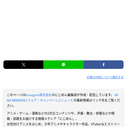
記事の内容について報告する
このページは
kusuguru株式会社
のにじめん編集部が作成・配信しています。
WI
ND BREAKER
/
フェア・キャンペーン
/
ニュース
の最新情報はリンク先をご覧くだ
さい。
アニメ・ゲーム・漫画などの2次元コンテンツや、声優・舞台・俳優などの情
報・話題をお届けする情報メディア「にじめん」。
女性向けアニメをはじめ、少年アニメやキャラクター作品、VTuberなどストリー