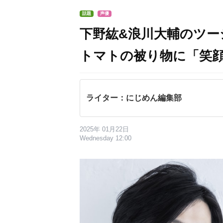
話題
声優
下野紘&浪川大輔のツ
トマトの被り物に「笑
ライター：にじめん編集部
2025年 01月22日
Wednesday 12:00