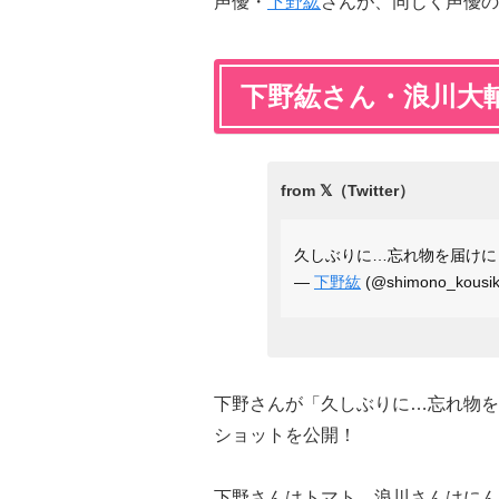
声優・
下野紘
さんが、同じく声優の
下野紘さん・浪川大
久しぶりに…忘れ物を届けに
—
下野紘
(@shimono_kousik
下野さんが「久しぶりに…忘れ物を
ショットを公開！
下野さんはトマト、浪川さんはにん