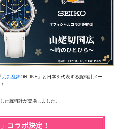
『
刀剣乱舞
ONLINE』と日本を代表する腕時計メー
！
した腕時計が登場しました。
ー」コラボ決定！