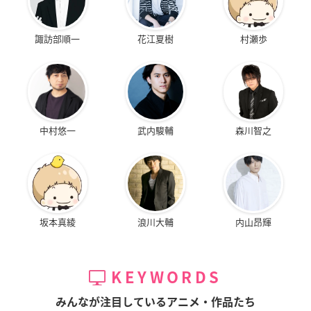
諏訪部順一
花江夏樹
村瀬歩
中村悠一
武内駿輔
森川智之
坂本真綾
浪川大輔
内山昂輝
KEYWORDS
みんなが注目しているアニメ・作品たち