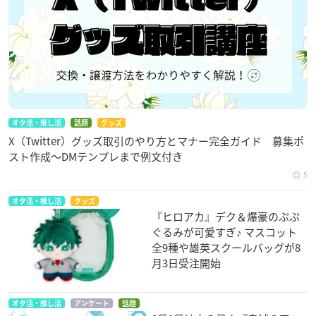
オタ活・推し活
話題
グッズ
X（Twitter）グッズ取引のやり方とマナー完全ガイド 募集ポ
スト作成〜DMテンプレまで例文付き
5
オタ活・推し活
グッズ
『ヒロアカ』デク＆爆豪のぷぷ
ぐるみが可愛すぎ♪ マスコット
全9種や雄英スクールバッグが8
月3日受注開始
オタ活・推し活
アンケート
話題