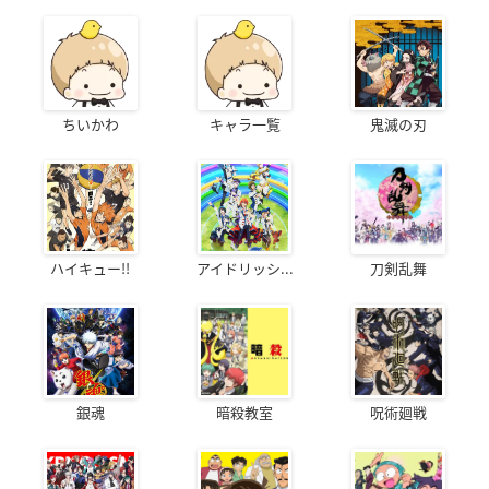
ちいかわ
キャラ一覧
鬼滅の刃
ハイキュー!!
アイドリッシ...
刀剣乱舞
銀魂
暗殺教室
呪術廻戦