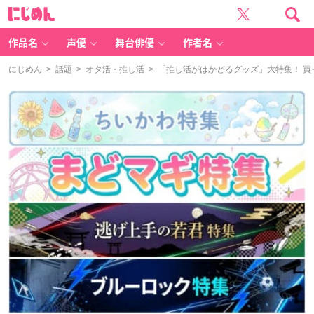
に
じ
め
ん
作品名
声優
舞台俳優
作者名
にじめん
>
話題
>
オタ活・推し活
> 「推し活がはかどるグッズ」大特集！ 