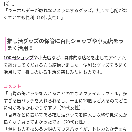
代）」
「キーホルダーが取れないようにするグッズ。無くす心配がな
くてとても便利（10代女性）」
推し活グッズの保管に百円ショップや小売店をう
まく活用！
や小売店など、具体的な店名を出してアイテム
100円ショップ
を紹介してくださる方も結構いました。便利なグッズをうまく
活用して、推しのいる生活を楽しみたいものです。
コメント
「百均の缶バッチを入れることのできるファイルリフィル。多
すぎる缶バッチを入れられるし、一面に20個ほど入るのでどこ
に何があるかわかりやすい（20代女性）」
「百均などに置いてある推し活グッズを購入し収納や見栄えが
良くなり買ってよかったです（20代女性）」
「薄いものを挟める透明のマウスパッドが、トレカとかチェキ