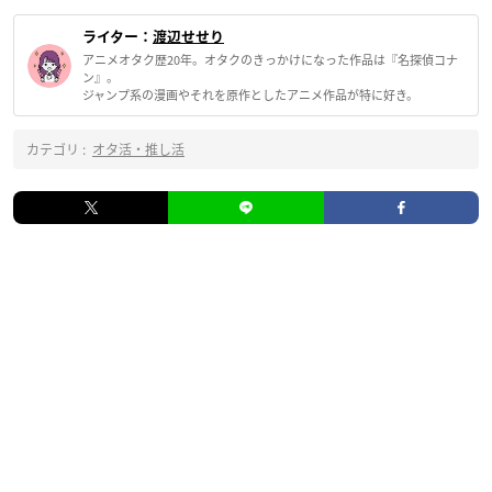
ライター：
渡辺せせり
アニメオタク歴20年。オタクのきっかけになった作品は『名探偵コナ
ン』。
ジャンプ系の漫画やそれを原作としたアニメ作品が特に好き。
カテゴリ :
オタ活・推し活