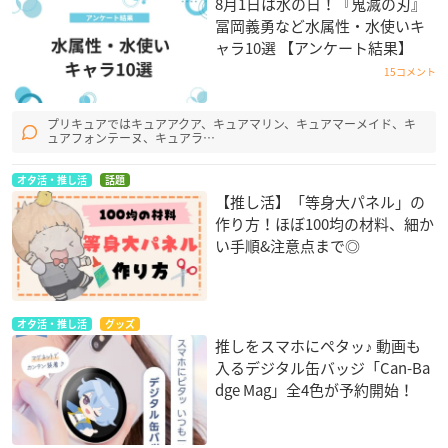
8月1日は水の日！『鬼滅の刃』
冨岡義勇など水属性・水使いキ
ャラ10選 【アンケート結果】
15コメント
プリキュアではキュアアクア、キュアマリン、キュアマーメイド、キ
ュアフォンテーヌ、キュアラ…
オタ活・推し活
話題
【推し活】「等身大パネル」の
作り方！ほぼ100均の材料、細か
い手順&注意点まで◎
オタ活・推し活
グッズ
推しをスマホにペタッ♪ 動画も
入るデジタル缶バッジ「Can-Ba
dge Mag」全4色が予約開始！