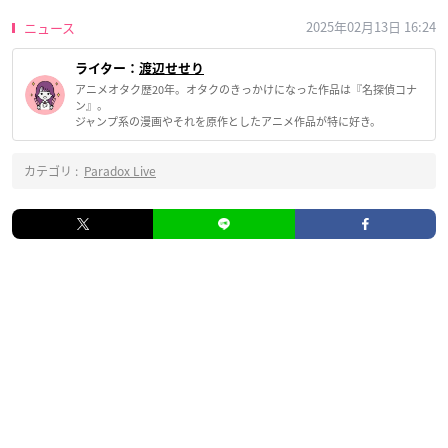
2025年02月13日 16:24
ニュース
ライター：
渡辺せせり
アニメオタク歴20年。オタクのきっかけになった作品は『名探偵コナ
ン』。
ジャンプ系の漫画やそれを原作としたアニメ作品が特に好き。
カテゴリ :
Paradox Live