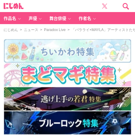
に
じ
め
ん
作品名
声優
舞台俳優
作者名
にじめん
>
ニュース
>
Paradox Live
> 「パラライ×MAYLA」アーティスト