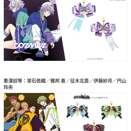
悪漢奴等：翠石依織／雅邦 善／征木北斎／伊藤紗月／円山
玲央