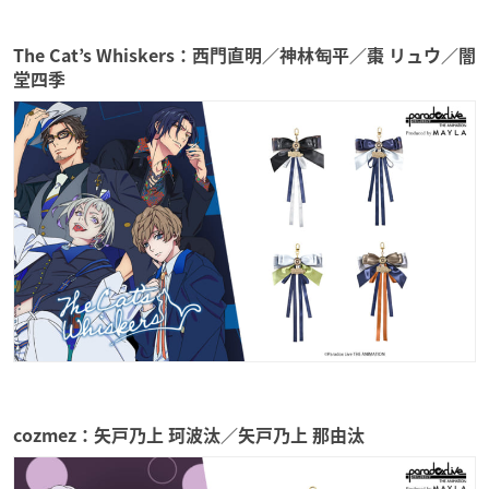
The Cat’s Whiskers：西門直明／神林匋平／棗 リュウ／闇
堂四季
cozmez：矢戸乃上 珂波汰／矢戸乃上 那由汰