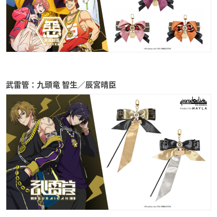
武雷管：九頭竜 智生／辰宮晴臣