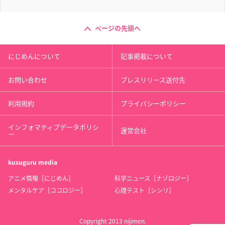
ページの先頭へ
にじめんについて
記事掲載について
お問い合わせ
プレスリリース送付先
利用規約
プライバシーポリシー
インフォマティブデータポリシ
運営会社
ー
kusuguru
media
アニメ情報［にじめん］
科学ニュース［ナゾロジー］
メンタルケア［ココロジー］
心理テスト［シンリ］
Copyright 2013 nijimen.