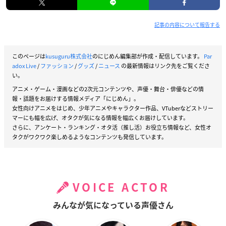
記事の内容について報告する
このページは
kusuguru株式会社
のにじめん編集部が作成・配信しています。
Par
adox Live
/
ファッション
/
グッズ
/
ニュース
の最新情報はリンク先をご覧くださ
い。
アニメ・ゲーム・漫画などの2次元コンテンツや、声優・舞台・俳優などの情
報・話題をお届けする情報メディア「にじめん」。
女性向けアニメをはじめ、少年アニメやキャラクター作品、VTuberなどストリー
マーにも幅を広げ、オタクが気になる情報を幅広くお届けしています。
さらに、アンケート・ランキング・オタ活（推し活）お役立ち情報など、女性オ
タクがワクワク楽しめるようなコンテンツも発信しています。
VOICE ACTOR
みんなが気になっている声優さん