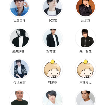
宮野真守
下野紘
速水奨
諏訪部順一
鈴村健一
森川智之
花江夏樹
村瀬歩
大塚芳忠