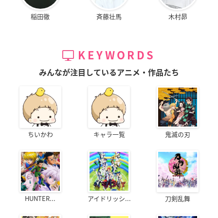
稲田徹
斉藤壮馬
木村昴
KEYWORDS
みんなが注目しているアニメ・作品たち
ちいかわ
キャラ一覧
鬼滅の刃
HUNTER...
アイドリッシ...
刀剣乱舞