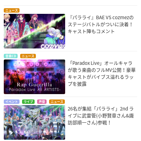
ニュース
『パラライ』BAE VS cozmezの
ステージバトルがついに決着！
キャスト陣もコメント
音楽CD
ニュース
「Paradox Live」オールキャラ
が歌う楽曲のフルMV公開！豪華
キャストがバイブス溢れるラッ
プを披露
イベント
ライブ
声優
ニュース
26名が集結「パラライ」2nd ラ
イブに武雷管(小野賢章さん&諏
訪部順一さん)参戦！