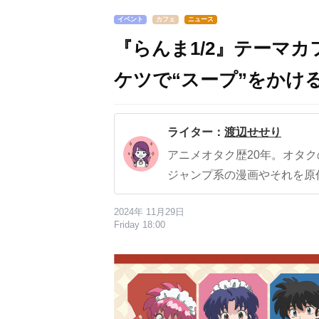
イベント
カフェ
ニュース
『らんま1/2』テーマ
ケツで“スープ”をかけ
ライター：
渡辺せせり
アニメオタク歴20年。オタ
ジャンプ系の漫画やそれを原
2024年 11月29日
Friday 18:00