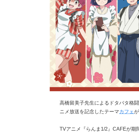
高橋留美子先生によるドタバタ格闘
ニメ放送を記念したテーマ
カフェ
が
TVアニメ『らんま1/2』CAFE