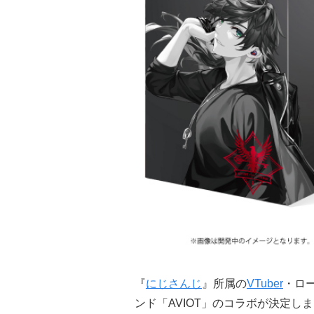
『
にじさんじ
』所属の
VTuber
・ロ
ンド「AVIOT」のコラボが決定し