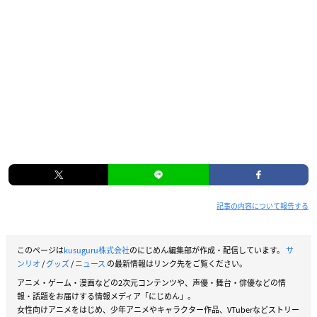
記事の内容について報告する
このページは
kusuguru株式会社
のにじめん編集部が作成・配信しています。
サ
ンリオ
/
グッズ
/
ニュース
の最新情報はリンク先をご覧ください。
アニメ・ゲーム・漫画などの2次元コンテンツや、声優・舞台・俳優などの情
報・話題をお届けする情報メディア「にじめん」。
女性向けアニメをはじめ、少年アニメやキャラクター作品、VTuberなどストリー