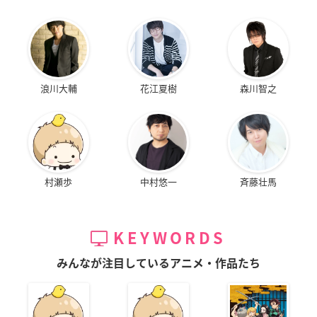
浪川大輔
花江夏樹
森川智之
村瀬歩
中村悠一
斉藤壮馬
KEYWORDS
みんなが注目しているアニメ・作品たち