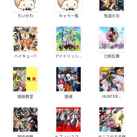
ちいかわ
キャラ一覧
鬼滅の刃
ハイキュー!!
アイドリッシ...
刀剣乱舞
暗殺教室
銀魂
HUNTER...
呪術廻戦
ヒプノシスマ...
テニスの王子様