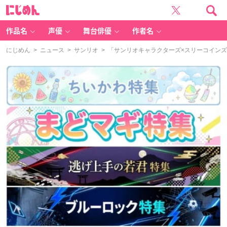
に
じ
め
ん
作品名
声優
舞台俳優
作者名
にじめん
>
ニュース
>
サンリオ
> 「サンリオキャラクターズ×スリーコインズ