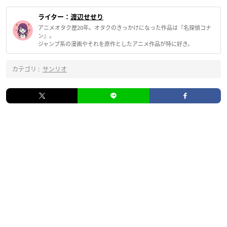
ライター：
渡辺せせり
アニメオタク歴20年。オタクのきっかけになった作品は『名探偵コナ
ン』。
ジャンプ系の漫画やそれを原作としたアニメ作品が特に好き。
カテゴリ :
サンリオ