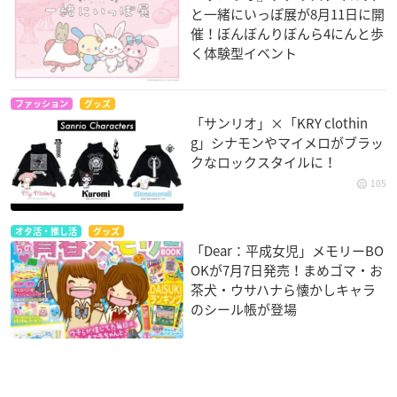
と一緒にいっぽ展が8月11日に開
催！ぼんぼんりぼんら4にんと歩
く体験型イベント
ファッション
グッズ
「サンリオ」×「KRY clothin
g」シナモンやマイメロがブラッ
クなロックスタイルに！
105
オタ活・推し活
グッズ
「Dear：平成女児」メモリーBO
OKが7月7日発売！まめゴマ・お
茶犬・ウサハナら懐かしキャラ
のシール帳が登場