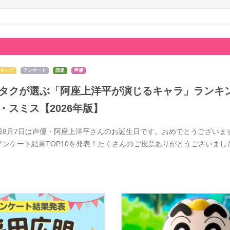
キング
アンケート
話題
声優
タクが選ぶ「阿座上洋平が演じるキャラ」ランキン
・スミス【2026年版】
日8月7日は声優・阿座上洋平さんのお誕生日です。おめでとうございま
アンケート結果TOP10を発表！たくさんのご投票ありがとうございま