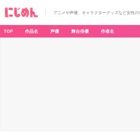
「一
番
く
アニメや声優、キャラクターグッズなど女性の
じ
雪
印
メ
グ
TOP
作品名
声優
舞台俳優
作者名
ミ
ル
ク」
D
賞
グ
ラ
ス
コ
レ
ク
シ
ョ
ン
-
ア
ニ
メ
情
報
サ
イ
ト
に
じ
め
ん