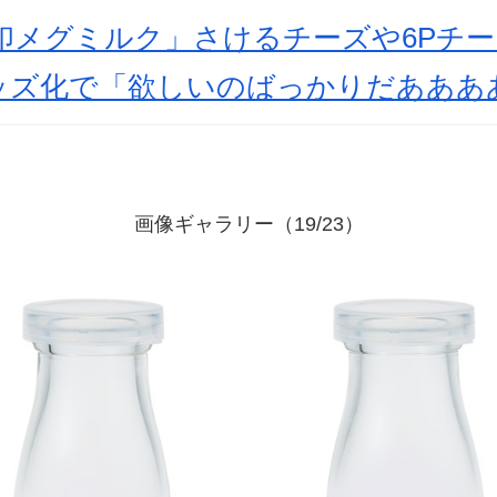
印メグミルク」さけるチーズや6Pチ
ッズ化で「欲しいのばっかりだあああ
画像ギャラリー（19/23）