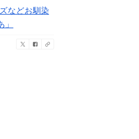
ーズなどお馴染
あ」