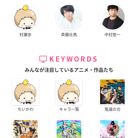
村瀬歩
斉藤壮馬
中村悠一
KEYWORDS
みんなが注目しているアニメ・作品たち
ちいかわ
キャラ一覧
鬼滅の刃