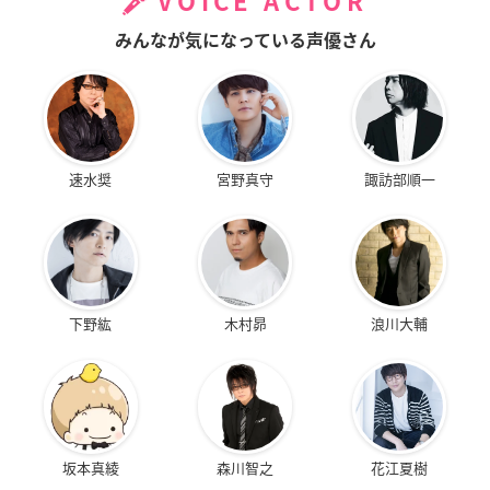
VOICE ACTOR
みんなが気になっている声優さん
速水奨
宮野真守
諏訪部順一
下野紘
木村昴
浪川大輔
坂本真綾
森川智之
花江夏樹