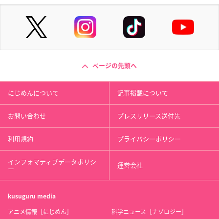
ページの先頭へ
にじめんについて
記事掲載について
お問い合わせ
プレスリリース送付先
利用規約
プライバシーポリシー
インフォマティブデータポリシ
運営会社
ー
kusuguru
media
アニメ情報［にじめん］
科学ニュース［ナゾロジー］