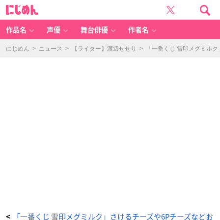
「一
に
番
じ
く
め
じ
ん
雪
印
作品名
声優
舞台俳優
作者名
メ
グ
ミ
ル
にじめん
>
ニュース
>
【ライター】渡辺せせり
>
「一番くじ 雪印メグミル
ク」
A
賞
「さ
け
る
チ
ー
ズ」
ク
ッ
シ
ョ
ン
-
ア
ニ
メ
情
報
サ
イ
ト
に
じ
め
ん
「一番くじ 雪印メグミルク」さけるチーズや6Pチーズなどお
<