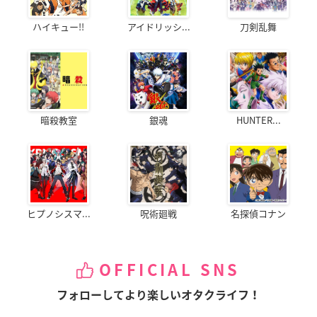
ハイキュー!!
アイドリッシ...
刀剣乱舞
暗殺教室
銀魂
HUNTER...
ヒプノシスマ...
呪術廻戦
名探偵コナン
OFFICIAL SNS
フォローしてより楽しいオタクライフ！