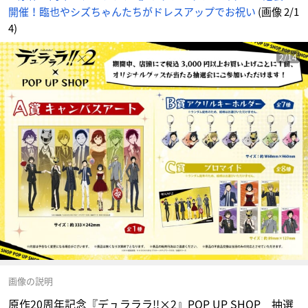
開催！臨也やシズちゃんたちがドレスアップでお祝い
(画像 2/1
4)
2/14
画像の説明
原作20周年記念『デュラララ!!×2』POP UP SHOP 抽選