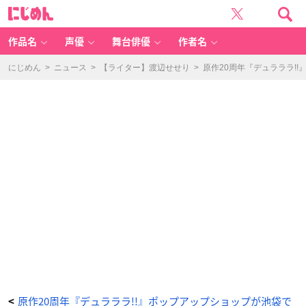
原
に
作
じ
2
め
0
ん
周
年
作品名
声優
舞台俳優
作者名
記
念
『デ
ュ
にじめん
>
ニュース
>
【ライター】渡辺せせり
>
原作20周年『デュラララ!
ラ
ラ
ラ!!
×
2』
P
O
P
U
P
S
H
O
P
抽
選
会
-
ア
ニ
メ
情
報
サ
イ
ト
に
じ
め
ん
原作20周年『デュラララ!!』ポップアップショップが池袋で
<