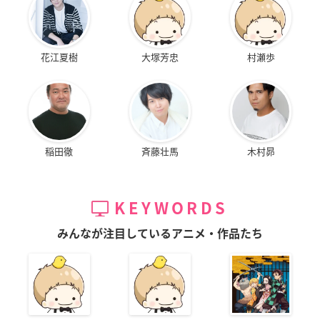
花江夏樹
大塚芳忠
村瀬歩
稲田徹
斉藤壮馬
木村昴
KEYWORDS
みんなが注目しているアニメ・作品たち