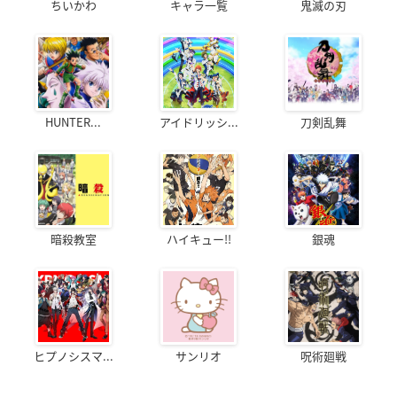
ちいかわ
キャラ一覧
鬼滅の刃
HUNTER...
アイドリッシ...
刀剣乱舞
暗殺教室
ハイキュー!!
銀魂
ヒプノシスマ...
サンリオ
呪術廻戦