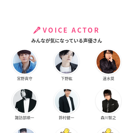
VOICE ACTOR
みんなが気になっている声優さん
宮野真守
下野紘
速水奨
諏訪部順一
鈴村健一
森川智之