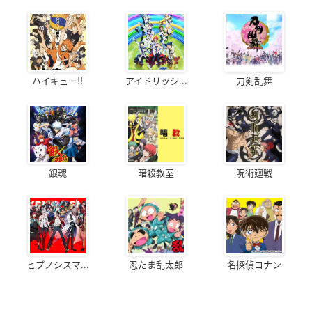
ハイキュー!!
アイドリッシ...
刀剣乱舞
銀魂
暗殺教室
呪術廻戦
ヒプノシスマ...
忍たま乱太郎
名探偵コナン