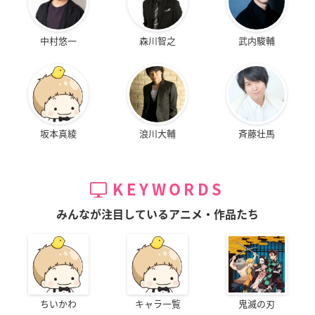
中村悠一
森川智之
武内駿輔
坂本真綾
浪川大輔
斉藤壮馬
KEYWORDS
みんなが注目しているアニメ・作品たち
ちいかわ
キャラ一覧
鬼滅の刃