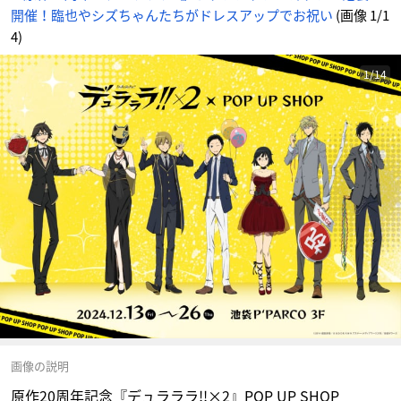
開催！臨也やシズちゃんたちがドレスアップでお祝い
(画像 1/1
4)
1/14
画像の説明
原作20周年記念『デュラララ!!×2』POP UP SHOP