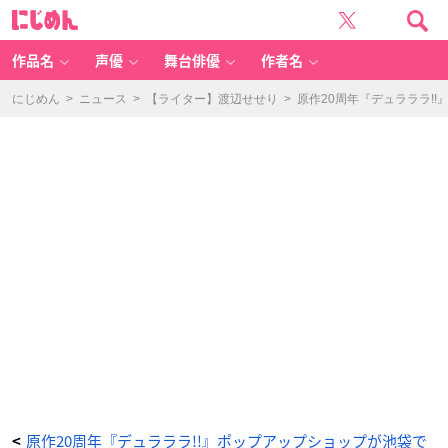
原
に
作
じ
2
め
0
ん
周
年
作品名
声優
舞台俳優
作者名
記
念
『デ
ュ
にじめん
>
ニュース
>
【ライター】渡辺せせり
>
原作20周年『デュラララ!
ラ
ラ
ラ!!
×
2』
P
O
P
U
P
S
H
O
P
-
ア
ニ
メ
情
報
サ
イ
ト
に
じ
め
ん
原作20周年『デュラララ!!』ポップアップショップが池袋で
<