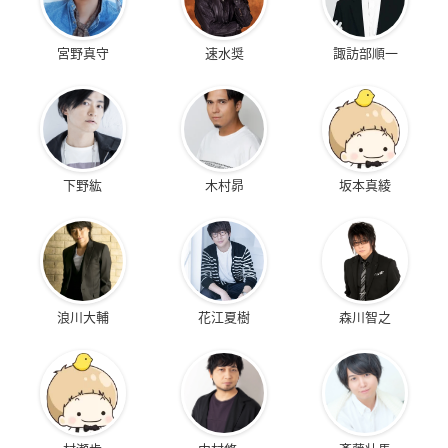
宮野真守
速水奨
諏訪部順一
下野紘
木村昴
坂本真綾
浪川大輔
花江夏樹
森川智之