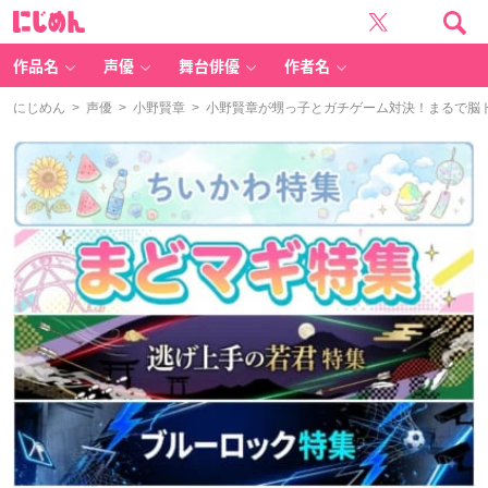
に
じ
め
ん
作品名
声優
舞台俳優
作者名
にじめん
>
声優
>
小野賢章
> 小野賢章が甥っ子とガチゲーム対決！まるで脳