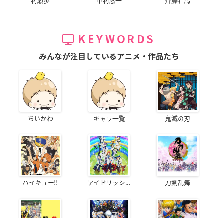
村瀬歩
中村悠一
斉藤壮馬
KEYWORDS
みんなが注目しているアニメ・作品たち
ちいかわ
キャラ一覧
鬼滅の刃
ハイキュー!!
アイドリッシ...
刀剣乱舞