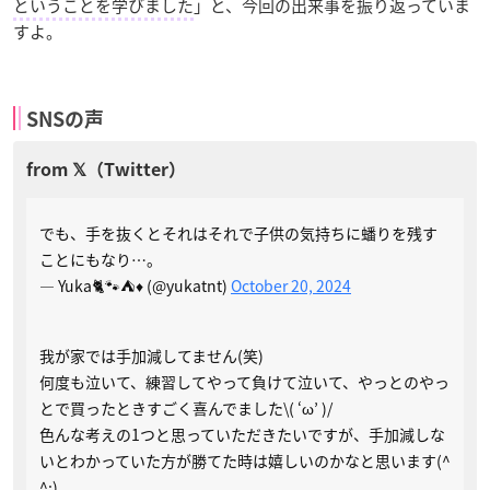
ということを学びました
」と、今回の出来事を振り返っていま
すよ。
SNSの声
でも、手を抜くとそれはそれで子供の気持ちに蟠りを残す
ことにもなり…。
— Yuka🐈🐾⛺️♦️ (@yukatnt)
October 20, 2024
我が家では手加減してません(笑)
何度も泣いて、練習してやって負けて泣いて、やっとのやっ
とで買ったときすごく喜んでました\( ‘ω’ )/
色んな考えの1つと思っていただきたいですが、手加減しな
いとわかっていた方が勝てた時は嬉しいのかなと思います(^
^;)