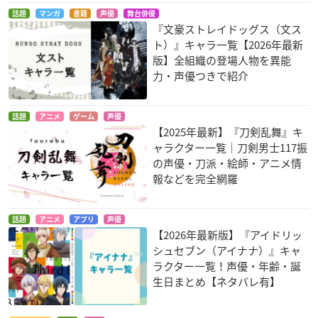
話題
マンガ
書籍
声優
舞台俳優
『文豪ストレイドッグス（文ス
ト）』キャラ一覧【2026年最新
版】全組織の登場人物を異能
力・声優つきで紹介
話題
アニメ
ゲーム
声優
【2025年最新】『刀剣乱舞』キ
ャラクター一覧｜刀剣男士117振
の声優・刀派・絵師・アニメ情
報などを完全網羅
話題
アニメ
アプリ
声優
【2026年最新版】『アイドリッ
シュセブン（アイナナ）』キャ
ラクター一覧！声優・年齢・誕
生日まとめ【ネタバレ有】