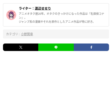
ライター：
渡辺せせり
アニメオタク歴20年。オタクのきっかけになった作品は『名探偵コナ
ン』。
ジャンプ系の漫画やそれを原作としたアニメ作品が特に好き。
カテゴリ :
小野賢章