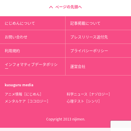
ページの先頭へ
にじめんについて
記事掲載について
お問い合わせ
プレスリリース送付先
利用規約
プライバシーポリシー
インフォマティブデータポリシ
運営会社
ー
kusuguru
media
アニメ情報［にじめん］
科学ニュース［ナゾロジー］
メンタルケア［ココロジー］
心理テスト［シンリ］
Copyright 2013 nijimen.