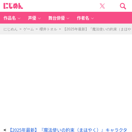
『魔
に
法
じ
使
め
い
ん
の
約
作品名
声優
舞台俳優
作者名
束
（ま
ほ
や
にじめん
>
ゲーム
>
櫻井トオル
>
【2025年最新】『魔法使いの約束（まほ
く）』
フ
ィ
ガ
ロ
-
ア
ニ
メ
情
報
サ
イ
ト
に
じ
め
ん
【2025年最新】『魔法使いの約束（まほやく）』キャラクタ
<