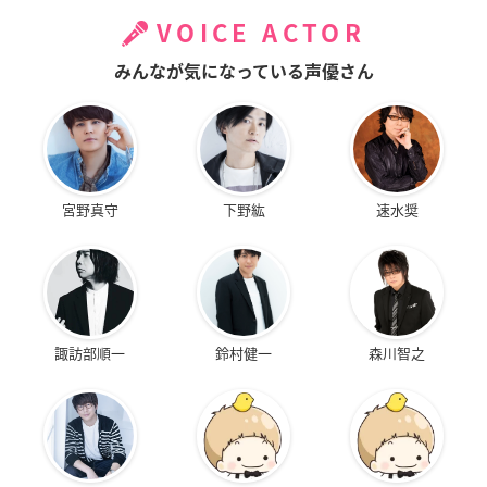
VOICE ACTOR
みんなが気になっている声優さん
宮野真守
下野紘
速水奨
諏訪部順一
鈴村健一
森川智之