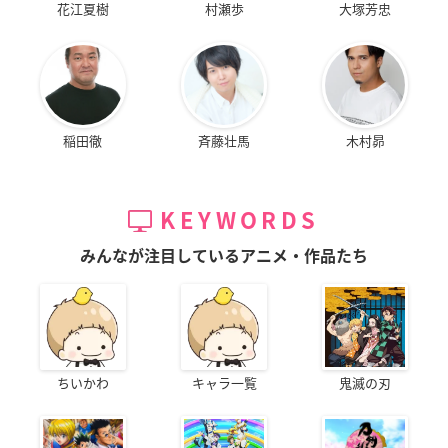
花江夏樹
村瀬歩
大塚芳忠
稲田徹
斉藤壮馬
木村昴
KEYWORDS
みんなが注目しているアニメ・作品たち
ちいかわ
キャラ一覧
鬼滅の刃