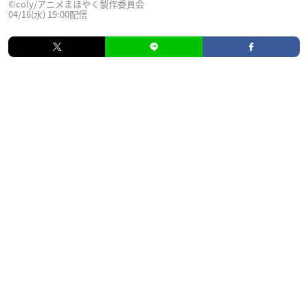
©coly/アニメまほやく製作委員会
04/16(水) 19:00配信