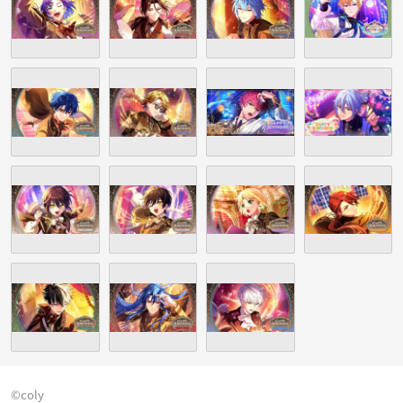
©coly