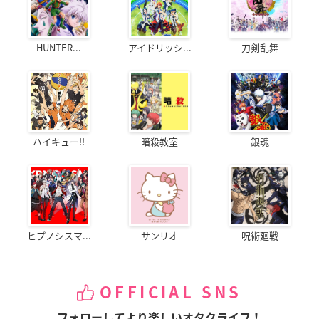
HUNTER...
アイドリッシ...
刀剣乱舞
ハイキュー!!
暗殺教室
銀魂
ヒプノシスマ...
サンリオ
呪術廻戦
OFFICIAL SNS
フォローしてより楽しいオタクライフ！