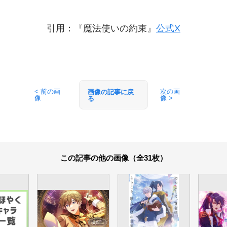
引用：『魔法使いの約束』
公式X
< 前の画
次の画
画像の記事に戻
像
像 >
る
この記事の他の画像（全31枚）