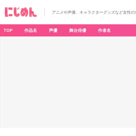
『魔
法
使
アニメや声優、キャラクターグッズなど女性の
い
の
約
束
（ま
TOP
作品名
声優
舞台俳優
作者名
ほ
や
く）』
フ
ァ
ウ
ス
ト
-
ア
ニ
メ
情
報
サ
イ
ト
に
じ
め
ん