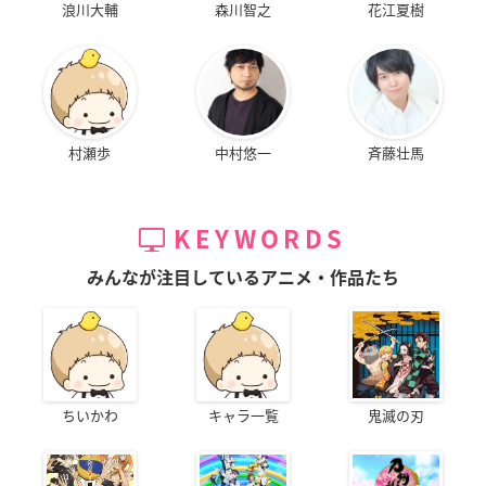
浪川大輔
森川智之
花江夏樹
村瀬歩
中村悠一
斉藤壮馬
KEYWORDS
みんなが注目しているアニメ・作品たち
ちいかわ
キャラ一覧
鬼滅の刃