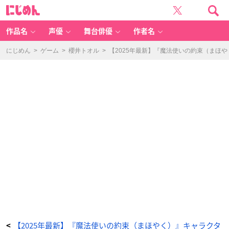
『魔
に
法
じ
使
め
い
ん
の
約
作品名
声優
舞台俳優
作者名
束
（ま
ほ
や
にじめん
>
ゲーム
>
櫻井トオル
>
【2025年最新】『魔法使いの約束（まほ
く）』
シ
ノ
-
ア
ニ
メ
情
報
サ
イ
ト
に
じ
め
ん
【2025年最新】『魔法使いの約束（まほやく）』キャラクタ
<