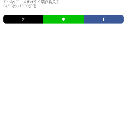
©coly/アニメまほやく製作委員会
04/16(水) 19:00配信