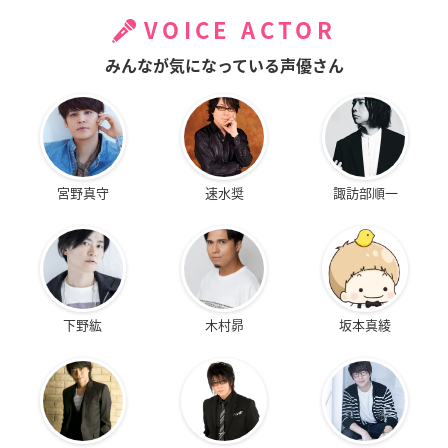
VOICE ACTOR
みんなが気になっている声優さん
宮野真守
速水奨
諏訪部順一
下野紘
木村昴
坂本真綾