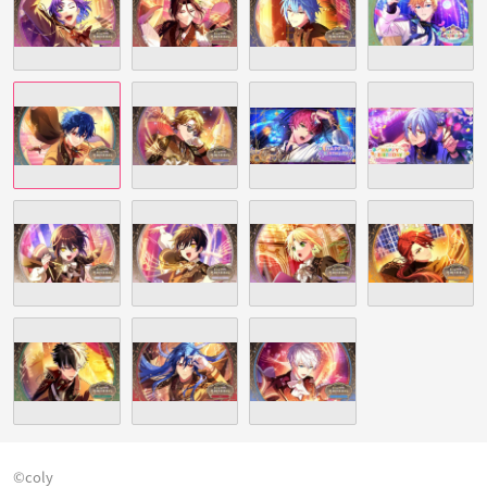
©coly