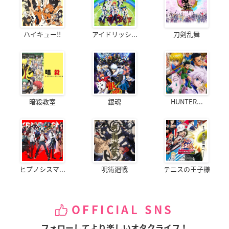
ハイキュー!!
アイドリッシ...
刀剣乱舞
暗殺教室
銀魂
HUNTER...
ヒプノシスマ...
呪術廻戦
テニスの王子様
OFFICIAL SNS
フォローしてより楽しいオタクライフ！