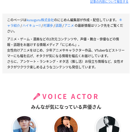
記事の内容について報告する
このページは
kusuguru株式会社
のにじめん編集部が作成・配信しています。
キ
ャラ紹介
/
ハイキュー!!
/
村瀬歩
/
話題
/
アニメ
の最新情報はリンク先をご覧くだ
さい。
アニメ・ゲーム・漫画などの2次元コンテンツや、声優・舞台・俳優などの情
報・話題をお届けする情報メディア「にじめん」。
女性向けアニメをはじめ、少年アニメやキャラクター作品、VTuberなどストリー
マーにも幅を広げ、オタクが気になる情報を幅広くお届けしています。
さらに、アンケート・ランキング・オタ活（推し活）お役立ち情報など、女性オ
タクがワクワク楽しめるようなコンテンツも発信しています。
VOICE ACTOR
みんなが気になっている声優さん