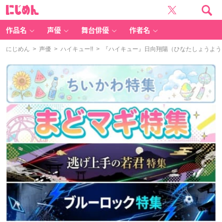
に
じ
め
ん
作品名
声優
舞台俳優
作者名
にじめん
>
声優
>
ハイキュー!!
> 『ハイキュー』日向翔陽（ひなたしょうよ