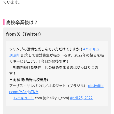
ています。
高校卒業後は？
ジャンプの読切も楽しんでいただけてますか！
#ハイキュー
10周年
記念して古舘先生が描き下ろす、2022年の彼らを描
くキービジュアル！今日が最後です！
上を向き続けた妖怪世代の締めを飾るのはやっぱりこの
方！
日向 翔陽(烏野高校出身)
アーザス・サンパウロ／オポジット（ブラジル）
pic.twitte
r.com/MAcrjaTIzM
—
ハイキュー!!
.com (@haikyu_com)
April 25, 2022