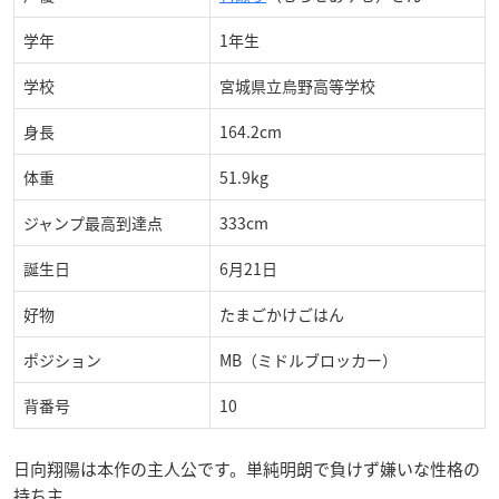
学年
1年生
学校
宮城県立烏野高等学校
身長
164.2cm
体重
51.9kg
ジャンプ最高到達点
333cm
誕生日
6月21日
好物
たまごかけごはん
ポジション
MB（ミドルブロッカー）
背番号
10
日向翔陽は本作の主人公です。単純明朗で負けず嫌いな性格の
持ち主。