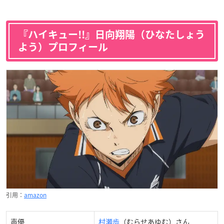
『ハイキュー!!』日向翔陽（ひなたしょう
よう）プロフィール
引用：
amazon
声優
村瀬歩
（むらせあゆむ）さん