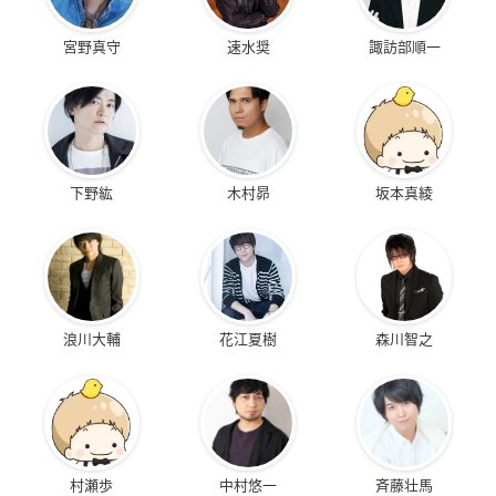
宮野真守
速水奨
諏訪部順一
下野紘
木村昴
坂本真綾
浪川大輔
花江夏樹
森川智之
村瀬歩
中村悠一
斉藤壮馬