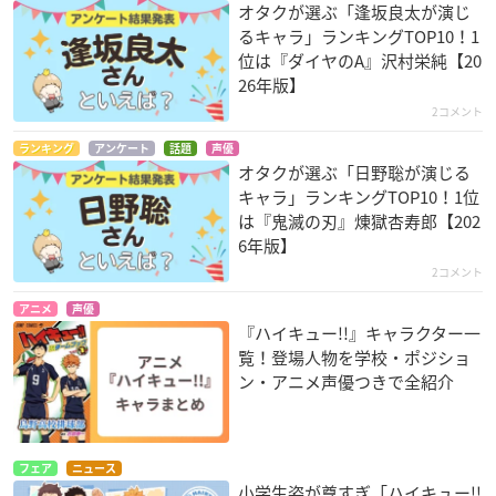
オタクが選ぶ「逢坂良太が演じ
るキャラ」ランキングTOP10！1
位は『ダイヤのA』沢村栄純【20
26年版】
2コメント
ランキング
アンケート
話題
声優
オタクが選ぶ「日野聡が演じる
キャラ」ランキングTOP10！1位
は『鬼滅の刃』煉󠄁獄杏寿郎【202
6年版】
2コメント
アニメ
声優
『ハイキュー!!』キャラクター一
覧！登場人物を学校・ポジショ
ン・アニメ声優つきで全紹介
フェア
ニュース
小学生姿が尊すぎ「ハイキュー!!