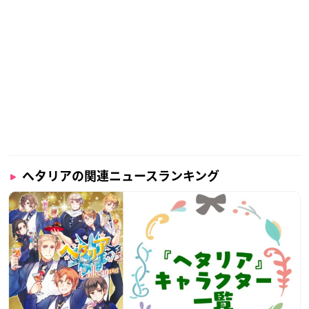
【整理券配布場所】
MEDICOS SHOP新宿前
【入場順発表】
11:50頃、X「メディコス・エンタテインメント_総合」にてご
案内いたします。
【1枠目の入場時間】
12:00
ヘタリアの関連ニュースランキング
【注意事項】
※整理券はご入場を保証するものであり、物販ご購入を保証す
るものではございません。商品がなくなり次第、ご希望の商品
をお買い求めいただけない場合もございますので、あらかじめ
ご了承ください。
※整理券１枚につき1入場1会計のご案内とさせていただきま
す。
※整理券について、お一人様で複数枚のお受け取りが発覚した