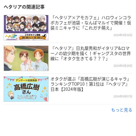
【開催場所】
ヘタリアの関連記事
アベノラクバス（あべのHoop5階）
「ヘタリア×アモカフェ」ハロウィンコラ
ボカフェが池袋・なんばマルイで開催！仮
＜入場方法＞
装ミニキャラに「これガチ萌え」
混雑緩和のため、シャッフル抽選入場を実施いたします。
2024年9月30日
【シャッフル抽選入場対象日】
『ヘタリア』日丸屋秀和がイタリア&ロマ
2024年11月1日（金）
ーノの幼少期を描く！ギャングスタの世界
線に「オタク生きてる？？？」
※対象日以外も入場人数を制限する場合がございます。
2024年9月26日
【整理券配布時間】
オタクが選ぶ「高橋広樹が演じるキャラ」
11:00〜11:10
ランキングTOP10！第1位は『ヘタリア』
※配布時間前に他の施設などでお待ちいただくことはご遠慮く
日本【2024年版】
ださい。
2024年9月07日
※先着順の入場ではございません。シャッフル抽選入場は整理
もっと見る
券配布時間に関係なく入場時間が決定いたします。整理券配布
時間前にお並びいただくメリットはございません。
※整理券を受け取られた方はその場で立ち止まらずご移動をお
願いいたします。