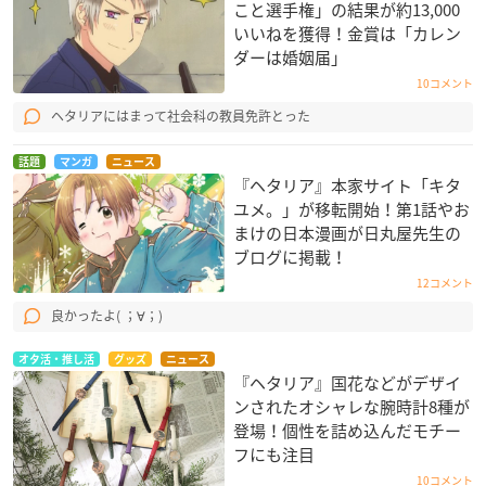
こと選手権」の結果が約13,000
いいねを獲得！金賞は「カレン
ダーは婚姻届」
10コメント
ヘタリアにはまって社会科の教員免許とった
話題
マンガ
ニュース
『ヘタリア』本家サイト「キタ
ユメ。」が移転開始！第1話やお
まけの日本漫画が日丸屋先生の
ブログに掲載！
12コメント
良かったよ( ；∀；)
オタ活・推し活
グッズ
ニュース
『ヘタリア』国花などがデザイ
ンされたオシャレな腕時計8種が
登場！個性を詰め込んだモチー
フにも注目
10コメント