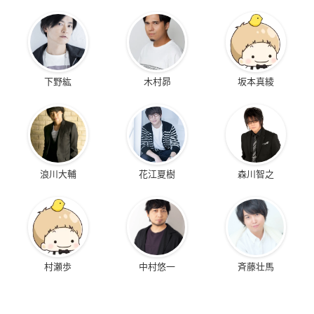
下野紘
木村昴
坂本真綾
浪川大輔
花江夏樹
森川智之
村瀬歩
中村悠一
斉藤壮馬