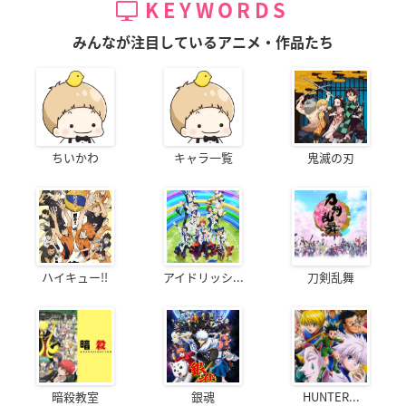
KEYWORDS
みんなが注目しているアニメ・作品たち
ちいかわ
キャラ一覧
鬼滅の刃
ハイキュー!!
アイドリッシ...
刀剣乱舞
暗殺教室
銀魂
HUNTER...