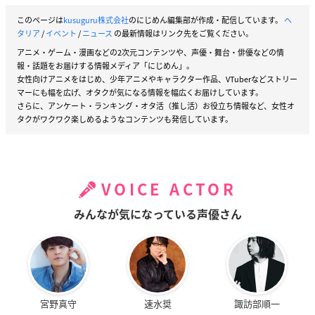
このページは
kusuguru株式会社
のにじめん編集部が作成・配信しています。
ヘ
タリア
/
イベント
/
ニュース
の最新情報はリンク先をご覧ください。
アニメ・ゲーム・漫画などの2次元コンテンツや、声優・舞台・俳優などの情
報・話題をお届けする情報メディア「にじめん」。
女性向けアニメをはじめ、少年アニメやキャラクター作品、VTuberなどストリー
マーにも幅を広げ、オタクが気になる情報を幅広くお届けしています。
さらに、アンケート・ランキング・オタ活（推し活）お役立ち情報など、女性オ
タクがワクワク楽しめるようなコンテンツも発信しています。
VOICE ACTOR
みんなが気になっている声優さん
宮野真守
速水奨
諏訪部順一