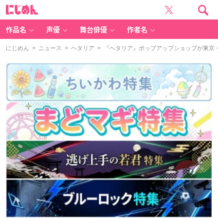
に
じ
め
ん
作品名
声優
舞台俳優
作者名
にじめん
>
ニュース
>
ヘタリア
> 『ヘタリア』ポップアップショップが東京