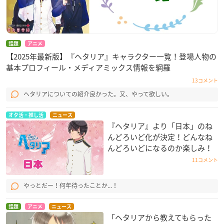
場合は整理券入場をお断りさせていただく場合がございます。
※整理券は会計時に回収させていただきます。
※整列後のお連れ様との合流はご遠慮ください。
話題
アニメ
※配布時にいらっしゃらないお連れ様の分は、整理券をお配り
【2025年最新版】『ヘタリア』キャラクター一覧！登場人物の
することが出来ませんのでご了承ください。
基本プロフィール・メディアミックス情報を網羅
※整理券をお持ちのお客様の入場が終了いたしましたら、フリ
13コメント
ー入場とさせていただきます。
※シャッフル抽選入場後も整理券を再度配布する場合がござい
ヘタリアについての紹介良かった。又、やって欲しい。
ます。
オタ活・推し活
ニュース
※当日の状況によってはご入場いただけない場合がございま
『ヘタリア』より「日本」のね
す。
んどろいど化が決定！どんなね
んどろいどになるのか楽しみ！
11コメント
やっとだー！何年待ったことか...！
話題
アニメ
ニュース
「ヘタリアから教えてもらった