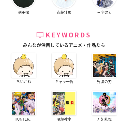
稲田徹
斉藤壮馬
三宅健太
KEYWORDS
みんなが注目しているアニメ・作品たち
ちいかわ
キャラ一覧
鬼滅の刃
HUNTER...
暗殺教室
刀剣乱舞