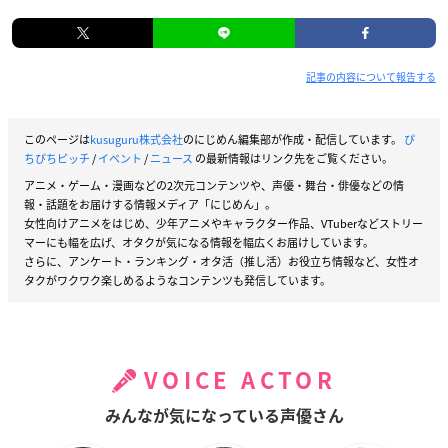
記事の内容について報告する
このページは
kusuguru株式会社
のにじめん編集部が作成・配信しています。
ぴ
ちぴちピッチ
/
イベント
/
ニュース
の最新情報はリンク先をご覧ください。
アニメ・ゲーム・漫画などの2次元コンテンツや、声優・舞台・俳優などの情
報・話題をお届けする情報メディア「にじめん」。
女性向けアニメをはじめ、少年アニメやキャラクター作品、VTuberなどストリー
マーにも幅を広げ、オタクが気になる情報を幅広くお届けしています。
さらに、アンケート・ランキング・オタ活（推し活）お役立ち情報など、女性オ
タクがワクワク楽しめるようなコンテンツも発信しています。
VOICE ACTOR
みんなが気になっている声優さん