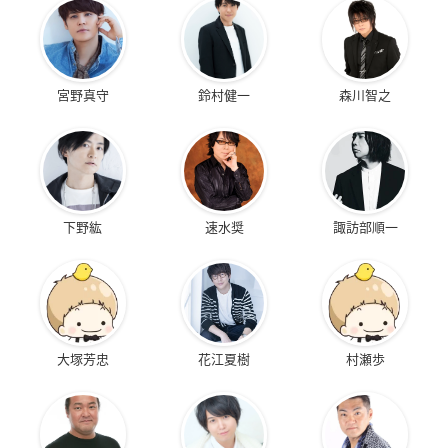
宮野真守
鈴村健一
森川智之
下野紘
速水奨
諏訪部順一
大塚芳忠
花江夏樹
村瀬歩