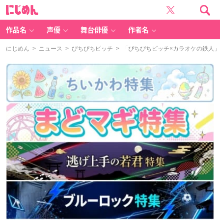
に
じ
め
ん
作品名
声優
舞台俳優
作者名
にじめん
>
ニュース
>
ぴちぴちピッチ
> 「ぴちぴちピッチ×カラオケの鉄人