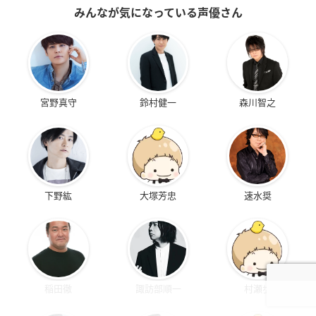
みんなが気になっている声優さん
宮野真守
鈴村健一
森川智之
下野紘
大塚芳忠
速水奨
稲田徹
諏訪部順一
村瀬歩