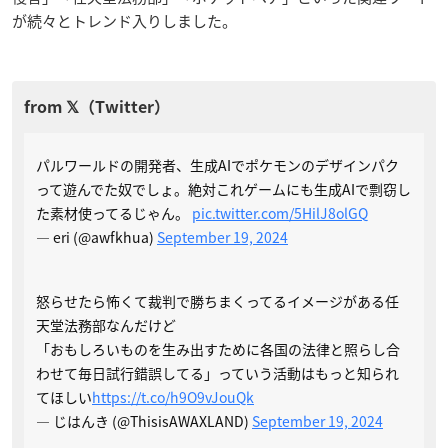
が続々とトレンド入りしました。
パルワールドの開発者、生成AIでポケモンのデザインパク
って遊んでた奴でしょ。絶対これゲームにも生成AIで剽窃し
た素材使ってるじゃん。
pic.twitter.com/5HilJ8olGQ
— eri (@awfkhua)
September 19, 2024
怒らせたら怖くて裁判で勝ちまくってるイメージがある任
天堂法務部なんだけど
「おもしろいものを生み出すために各国の法律と照らし合
わせて毎日試行錯誤してる」っていう活動はもっと知られ
てほしい
https://t.co/h9O9vJouQk
— じはんき (@ThisisAWAXLAND)
September 19, 2024