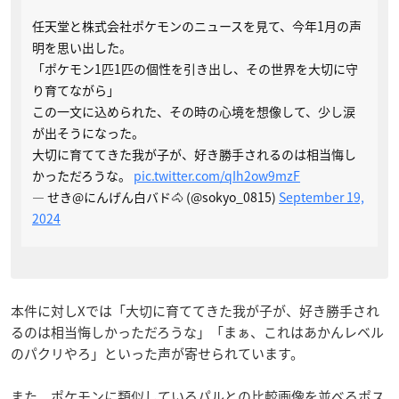
任天堂と株式会社ポケモンのニュースを見て、今年1月の声
明を思い出した。
「ポケモン1匹1匹の個性を引き出し、その世界を大切に守
り育てながら」
この一文に込められた、その時の心境を想像して、少し涙
が出そうになった。
大切に育ててきた我が子が、好き勝手されるのは相当悔し
かっただろうな。
pic.twitter.com/qIh2ow9mzF
— せき@にんげん白バド🐴 (@sokyo_0815)
September 19,
2024
本件に対しXでは「大切に育ててきた我が子が、好き勝手され
るのは相当悔しかっただろうな」「まぁ、これはあかんレベル
のパクリやろ」といった声が寄せられています。
また、ポケモンに類似しているパルとの比較画像を並べるポス