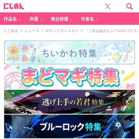
に
じ
め
ん
作品名
声優
舞台俳優
作者名
にじめん
>
ニュース
>
ポケットモンスター
> 「これはあかんレベルのパクリ