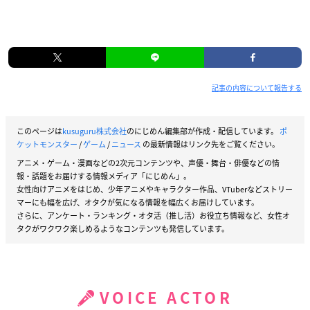
記事の内容について報告する
このページは
kusuguru株式会社
のにじめん編集部が作成・配信しています。
ポ
ケットモンスター
/
ゲーム
/
ニュース
の最新情報はリンク先をご覧ください。
アニメ・ゲーム・漫画などの2次元コンテンツや、声優・舞台・俳優などの情
報・話題をお届けする情報メディア「にじめん」。
女性向けアニメをはじめ、少年アニメやキャラクター作品、VTuberなどストリー
マーにも幅を広げ、オタクが気になる情報を幅広くお届けしています。
さらに、アンケート・ランキング・オタ活（推し活）お役立ち情報など、女性オ
タクがワクワク楽しめるようなコンテンツも発信しています。
VOICE ACTOR