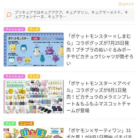
15コメント
プリキュアではキュアアクア、キュアマリン、キュアマーメイド、キ
ュアフォンテーヌ、キュアラ…
ファッション
グッズ
「ポケットモンスター×しまむ
ら」コラボグッズが7月25日発
売！プチプラのぬいぐるみポー
チやピカチュウTシャツが勢ぞろ
い
ファッション
グッズ
「ポケットモンスター×アベイ
ル」コラボグッズが8月1日発
売！ピカチュウのメラミンプレ
ート＆もふもふマスコットチャ
ームが登場
フェア
ニュース
「ポケモン×サーティワン」31
ポケ夏！が8月1日開始 パチパチ