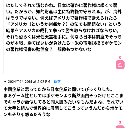
はたしてそれで済むかね。日本は確かに著作権は緩くて弱
い。だからか、知的財産は主に特許権で守られる。が、海外
はそうではない。例えばアメリカで著作権で訴えられたら
「アメリカ（というか州毎か？）の法でも問題ない」という
結果をアメリカの裁判で争って勝ち取らなければならない。
それも恐らくは米任天堂相手に。何なら日本は前座でそっち
のが本戦、勝てばいいが負けたら…米の市場規模でポケモン
の著作権侵害の賠償金？ 想像もつかないな
0
2024年9月20日 at 5:02 PM
返信
中国企業と思ってたから日本企業と聞いてびっくりした。
まぁゲーム性としてはポケモンより断然面白そうだけどここま
でキャラが類似してると同人誌みたいなもんだよね、それでい
て大手と組んで世界的に展開してこうっていうんだからポケモ
ンもそりゃ怒るだろうな
2