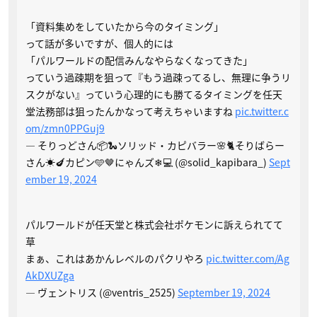
「資料集めをしていたから今のタイミング」
って話が多いですが、個人的には
「パルワールドの配信みんなやらなくなってきた」
っていう過疎期を狙って『もう過疎ってるし、無理に争うリ
スクがない』っていう心理的にも勝てるタイミングを任天
堂法務部は狙ったんかなって考えちゃいますね
pic.twitter.c
om/zmn0PPGuj9
— そりっどさん📦🐍ソリッド・カピバラー🌸🐈そりばらー
さん☀🍆カピン🩵🤎にゃんズ❄💻 (@solid_kapibara_)
Sept
ember 19, 2024
パルワールドが任天堂と株式会社ポケモンに訴えられてて
草
まぁ、これはあかんレベルのパクリやろ
pic.twitter.com/Ag
AkDXUZga
— ヴェントリス (@ventris_2525)
September 19, 2024