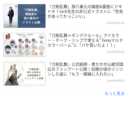
（2）13：30～15：10
『刀剣乱舞』孫六兼元の胸筋&腹筋にドキ
ドキ！lack先生の非公式イラストに「色気
（3）15：30～17：10
があってかっこいい」
（4）17：30～19：10
2024年9月03日
【料金】
「刀剣乱舞×ポンデクルール」アイカラ
＜平日＞
ー・チーク・リップで使える“3wayマルチ
カラーバーム”に「パケ買いだよ！！」
一般：6,600円
2024年9月02日
お子様（小学生）：5,100円
未就学児（4～6歳）：2,550円
『刀剣乱舞』公式絵師・煮たかが山姥切国
広のファンアート公開！初期の頃のツンツ
＜土・日・祝＞
ンした姿に「もう…額縁に入れたい」
一般：7,100円
2024年9月02日
お子様（小学生）：5,600円
もっと見る
未就学児（4～6歳）：2,800円
※1～3歳のお子様は無料です。
※無料のお子様のお席のご用意については、混雑状況によりご
希望にそえない可能性がございます。予めご了承ください。