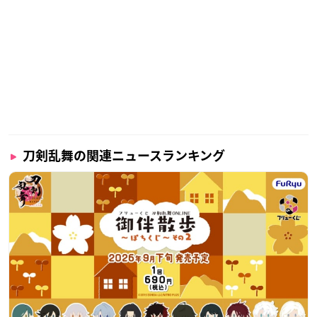
【予約開始日時】
抽選予約受付
2024年9月4日（水）12：00～9月8日（日）23：59
一般予約受付
2024年9月17日（火）12：00～9月23日（月・祝）23：59
※一度購入されたチケットの払い戻し・券種変更・再発行はい
たしません。
※完全事前予約制になります。
※オリジナルカクテルは別料金となります。
刀剣乱舞の関連ニュースランキング
※表示料金には税金・サービス料が含まれています。
【会場】
ヒルトン東京お台場 2Fレストラン「グリロジー バー＆グリ
ル」