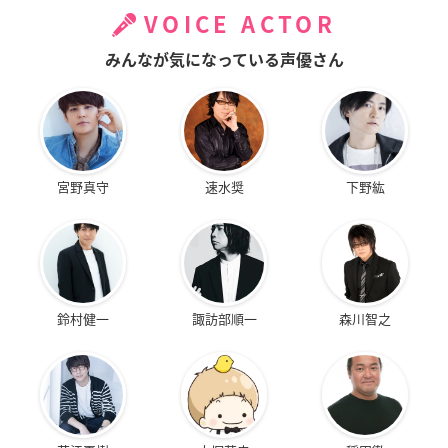
VOICE ACTOR
みんなが気になっている声優さん
宮野真守
速水奨
下野紘
鈴村健一
諏訪部順一
森川智之