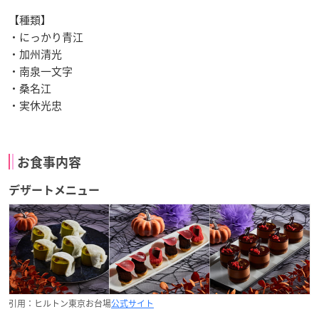
【種類】
・にっかり青江
・加州清光
・南泉一文字
・桑名江
・実休光忠
お食事内容
デザートメニュー
引用：ヒルトン東京お台場
公式サイト