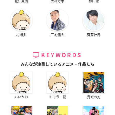
花江夏樹
大塚芳忠
稲田徹
村瀬歩
三宅健太
斉藤壮馬
KEYWORDS
みんなが注目しているアニメ・作品たち
ちいかわ
キャラ一覧
鬼滅の刃