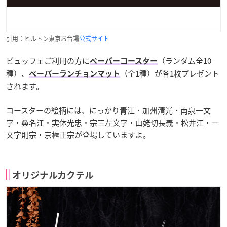
引用：ヒルトン東京お台場
公式サイト
ビュッフェご利用の方に
（ランダム全10
ペーパーコースター
種）、
（全1種）が各1枚プレゼント
ペーパーランチョンマット
されます。
コースターの絵柄には、にっかり青江・加州清光・南泉一文
字・桑名江・実休光忠・宗三左文字・山姥切長義・松井江・一
文字則宗・京極正宗が登場していますよ。
オリジナルカクテル