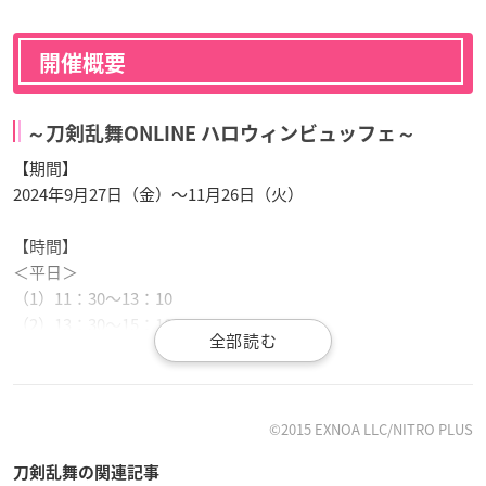
開催概要
～刀剣乱舞ONLINE ハロウィンビュッフェ～
【期間】
2024年9月27日（金）～11月26日（火）
【時間】
＜平日＞
（1）11：30～13：10
（2）13：30～15：10
（3）15：30～17：10
（4）17：30～19：10
（5）19：30～21：10
©2015 EXNOA LLC/NITRO PLUS
＜土・日・祝＞
刀剣乱舞の関連記事
（1）11：30～13：10