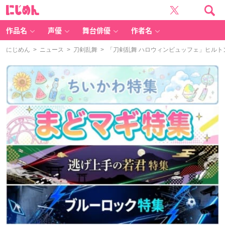
に
じ
め
ん
作品名
声優
舞台俳優
作者名
にじめん
>
ニュース
>
刀剣乱舞
> 「刀剣乱舞 ハロウィンビュッフェ」ヒル