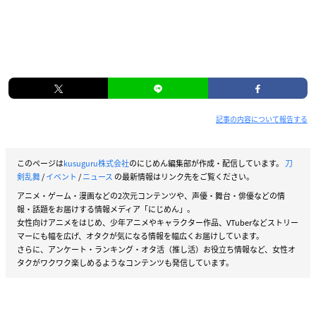
記事の内容について報告する
このページは
kusuguru株式会社
のにじめん編集部が作成・配信しています。
刀
剣乱舞
/
イベント
/
ニュース
の最新情報はリンク先をご覧ください。
アニメ・ゲーム・漫画などの2次元コンテンツや、声優・舞台・俳優などの情
報・話題をお届けする情報メディア「にじめん」。
女性向けアニメをはじめ、少年アニメやキャラクター作品、VTuberなどストリー
マーにも幅を広げ、オタクが気になる情報を幅広くお届けしています。
さらに、アンケート・ランキング・オタ活（推し活）お役立ち情報など、女性オ
タクがワクワク楽しめるようなコンテンツも発信しています。