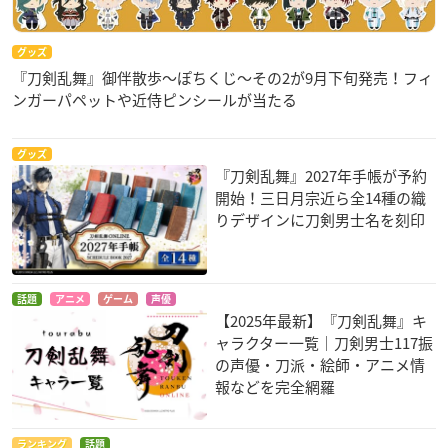
グッズ
『刀剣乱舞』御伴散歩～ぽちくじ～その2が9月下旬発売！フィ
ンガーパペットや近侍ピンシールが当たる
グッズ
『刀剣乱舞』2027年手帳が予約
開始！三日月宗近ら全14種の織
りデザインに刀剣男士名を刻印
話題
アニメ
ゲーム
声優
【2025年最新】『刀剣乱舞』キ
ャラクター一覧｜刀剣男士117振
の声優・刀派・絵師・アニメ情
報などを完全網羅
ランキング
話題