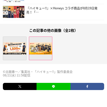
『ハイキュー!!』×Honeys コラボ商品が8月19日発
売！「…
この記事の他の画像（全2枚）
©古舘春一／集英社・「ハイキュー!!」製作委員会
08/21(水) 11:58配信