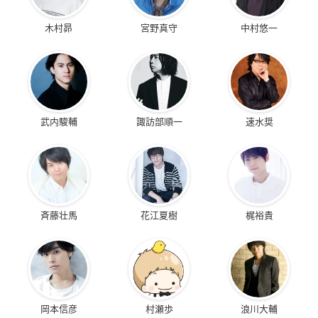
木村昴
宮野真守
中村悠一
武内駿輔
諏訪部順一
速水奨
斉藤壮馬
花江夏樹
梶裕貴
岡本信彦
村瀬歩
浪川大輔