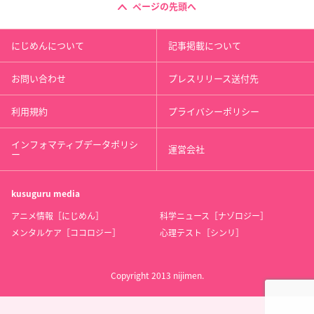
ページの先頭へ
にじめんについて
記事掲載について
お問い合わせ
プレスリリース送付先
利用規約
プライバシーポリシー
インフォマティブデータポリシ
運営会社
ー
kusuguru
media
アニメ情報［にじめん］
科学ニュース［ナゾロジー］
メンタルケア［ココロジー］
心理テスト［シンリ］
Copyright 2013 nijimen.