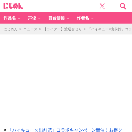
「ハ
に
イ
じ
キ
め
ュ
ん
ー!!
×
作品名
声優
舞台俳優
作者名
出
前
館」
コ
にじめん
>
ニュース
>
【ライター】渡辺せせり
>
「ハイキュー×出前館」コ
ラ
ボ
キ
ャ
ン
ペ
ー
ン
-
ア
ニ
メ
情
報
サ
イ
ト
に
じ
め
ん
「ハイキュー×出前館」コラボキャンペーン開催！お得クー
<