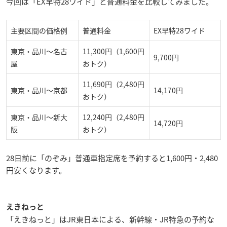
今回は「EX早特28ワイド」と普通料金を比較してみました。
主要区間の価格例
普通料金
EX早特28ワイド
東京・品川～名古
11,300円（1,600円
9,700円
屋
おトク）
11,690円（2,480円
東京・品川～京都
14,170円
おトク）
東京・品川～新大
12,240円（2,480円
14,720円
阪
おトク）
28日前に「のぞみ」普通車指定席を予約すると1,600円・2,480
円安くなります。
えきねっと
「えきねっと」はJR東日本による、新幹線・JR特急の予約な