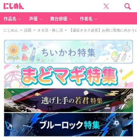
に
じ
め
ん
作品名
声優
舞台俳優
作者名
にじめん
>
話題
>
オタ活・推し活
> 【遠征オタク必見】お得に現地に向かう