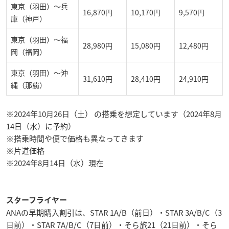
東京（羽田）～兵
16,870円
10,170円
9,570円
庫（神戸）
東京（羽田）～福
28,980円
15,080円
12,480円
岡（福岡）
東京（羽田）～沖
31,610円
28,410円
24,910円
縄（那覇）
※2024年10月26日（土） の搭乗を想定しています（2024年8月
14日（水）に予約）
※搭乗時間や便で価格も異なってきます
※片道価格
※2024年8月14日（水）現在
スターフライヤー
ANAの早期購入割引は、STAR 1A/B（前日）・STAR 3A/B/C（3
日前）・STAR 7A/B/C（7日前）・そら旅21（21日前）・そら