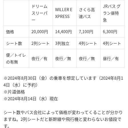
ドリーム
JRバス グ
WILLER E
さくら高
スリーパ
ラン昼特
XPRESS
速バス
ー
急
価格
20,000円
14,400円
7,100円
6,300円
シート数
2列シート
3列独立
4列シート
4列シート
便／トイレ
夜行／有
夜行／無
夜行／無
昼行／有
の有無
※2024年8月30日（金）の乗車を想定しています（2024年8月1
4日（水）に予約）
※片道価格
※2024年8月14日（水）現在
シート数やバス会社によって価格が変わってくることが分かり
ますね。2列シートだと新幹線や飛行機と変わらないお値段で
す。