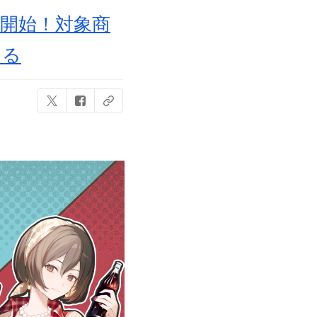
開始！対象商
える