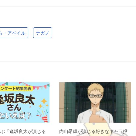
ら・アベイル
ナガノ
選ぶ「逢坂良太が演じる
内山昂輝が演じる好きなキャラ投