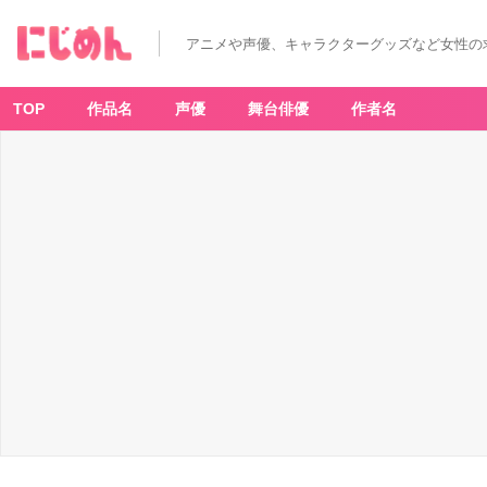
「初
音
ミ
アニメや声優、キャラクターグッズなど女性の
ク
L
A
W
S
TOP
作品名
声優
舞台俳優
作者名
O
N
キ
ャ
ン
ペ
ー
ン」
-
ア
ニ
メ
情
報
サ
イ
ト
に
じ
め
ん