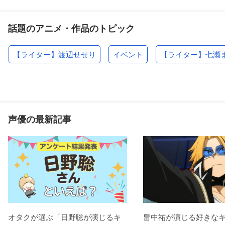
話題のアニメ・作品のトピック
【ライター】渡辺せせり
イベント
【ライター】七瀬
声優の最新記事
オタクが選ぶ「日野聡が演じるキ
畠中祐が演じる好きな