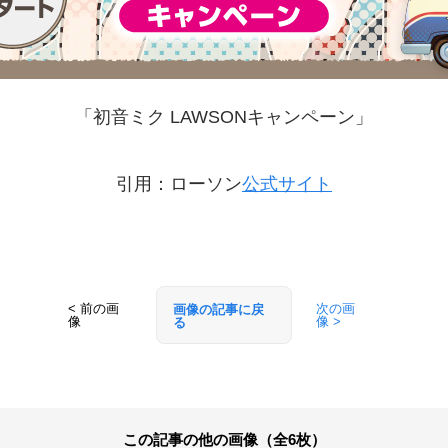
「初音ミク LAWSONキャンペーン」
引用：ローソン
公式サイト
< 前の画
次の画
画像の記事に戻
像
像 >
る
この記事の他の画像（全6枚）