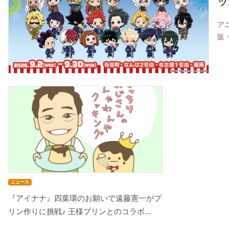
ッ
ア
阪
ニュース
『アイナナ』四葉環のお願いで遠藤憲一がプ
リン作りに挑戦♪ 王様プリンとのコラボ...