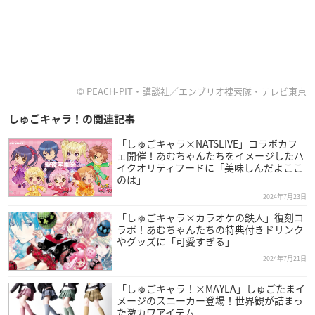
© PEACH-PIT・講談社／エンブリオ捜索隊・テレビ東京
しゅごキャラ！の関連記事
「しゅごキャラ×NATSLIVE」コラボカフ
ェ開催！あむちゃんたちをイメージしたハ
イクオリティフードに「美味しんだよここ
のは」
2024年7月23日
「しゅごキャラ×カラオケの鉄人」復刻コ
ラボ！あむちゃんたちの特典付きドリンク
やグッズに「可愛すぎる」
2024年7月21日
「しゅごキャラ！×MAYLA」しゅごたまイ
メージのスニーカー登場！世界観が詰まっ
た激カワアイテム