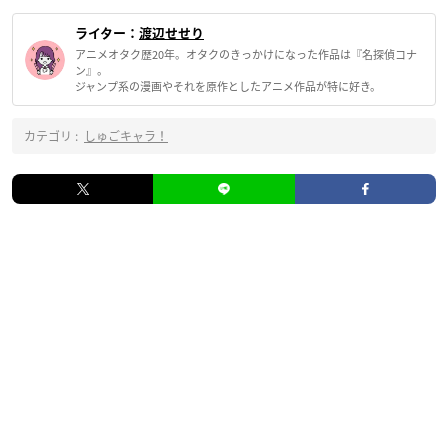
ライター：
渡辺せせり
アニメオタク歴20年。オタクのきっかけになった作品は『名探偵コナ
ン』。
ジャンプ系の漫画やそれを原作としたアニメ作品が特に好き。
カテゴリ :
しゅごキャラ！