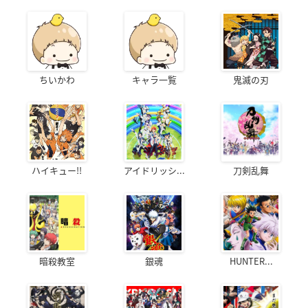
ちいかわ
キャラ一覧
鬼滅の刃
ハイキュー!!
アイドリッシ...
刀剣乱舞
暗殺教室
銀魂
HUNTER...