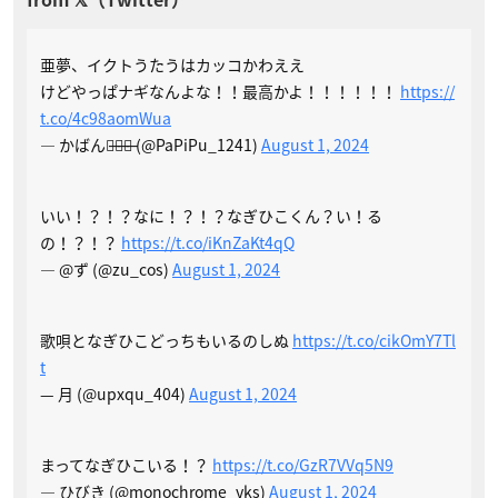
亜夢、イクトうたうはカッコかわええ
けどやっぱナギなんよな！！最高かよ！！！！！！
https://
t.co/4c98aomWua
— かばんち̶ゃ̶ん̶ (@PaPiPu_1241)
August 1, 2024
いい！？！？なに！？！？なぎひこくん？い！る
の！？！？
https://t.co/iKnZaKt4qQ
— @ず (@zu_cos)
August 1, 2024
歌唄となぎひこどっちもいるのしぬ
https://t.co/cikOmY7Tl
t
— 月 (@upxqu_404)
August 1, 2024
まってなぎひこいる！？
https://t.co/GzR7VVq5N9
— ひびき (@monochrome_yks)
August 1, 2024