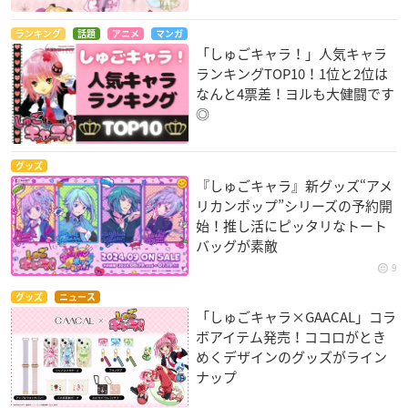
ランキング
話題
アニメ
マンガ
「しゅごキャラ！」人気キャラ
ランキングTOP10！1位と2位は
なんと4票差！ヨルも大健闘です
◎
グッズ
『しゅごキャラ』新グッズ“アメ
リカンポップ”シリーズの予約開
始！推し活にピッタリなトート
バッグが素敵
9
グッズ
ニュース
「しゅごキャラ×GAACAL」コラ
ボアイテム発売！ココロがとき
めくデザインのグッズがライン
ナップ