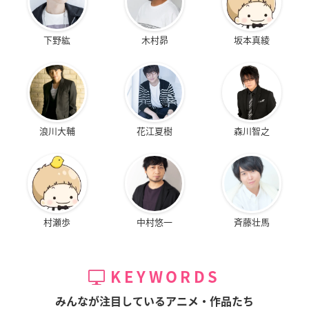
下野紘
木村昴
坂本真綾
浪川大輔
花江夏樹
森川智之
村瀬歩
中村悠一
斉藤壮馬
KEYWORDS
みんなが注目しているアニメ・作品たち