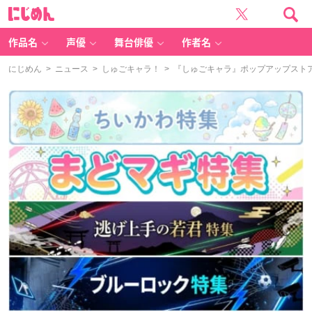
に
じ
め
ん
作品名
声優
舞台俳優
作者名
にじめん
>
ニュース
>
しゅごキャラ！
> 『しゅごキャラ』ポップアップスト