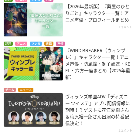
【2026年最新版】『薬屋のひと
りごと』キャラクター一覧！ア
ニメ声優・プロフィールまとめ
1コメント
話題
アニメ
マンガ
書籍
声優
『WIND BREAKER（ウィンブ
レ）』キャラクター一覧！アニ
メ声優・防風鈴・獅子頭連・KE
EL・六方一座まとめ【2025年最
新】
ゲーム
ニュース
ヴィランズ学園ADV『ディズニ
ー ツイステ』アプリ配信情報に
期待！？ゲストに花江夏樹さん
＆梅原裕一郎さん出演の特番配
信決定！
1コメント