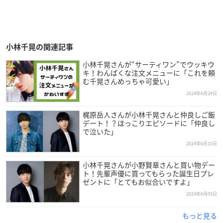
小林千晃の関連記事
小林千晃さんが“サーティワン”でウッキウ
キ！わんぱくな注文メニューに「これを頼
む千晃さんめっちゃ可愛い」
2024年6月24日
梶原岳人さんが小林千晃さんと仲良しご飯
デート！？ほっこりエピソードに「仲良し
で泣いた」
2024年6月10日
小林千晃さんが小野賢章さんと買い物デー
ト！先輩声優に買ってもらった誕生日プレ
ゼントに「とてもお似合いですよ」
2024年6月05日
もっと見る