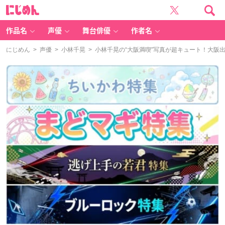
に
じ
め
ん
作品名
声優
舞台俳優
作者名
にじめん
>
声優
>
小林千晃
> 小林千晃の“大阪満喫”写真が超キュート！大阪