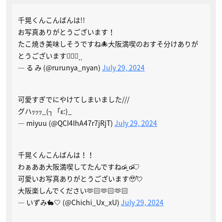
千晃くんこんばんは!!
お写真ありがとうございます！
たこ焼き美味しそうですね🐙大阪満喫のおすそ分けありが
とうございます🙇🏻‍♀️⸒⸒
— る み (@rurunya_nyan)
July 29, 2024
可愛すぎでにやけてしまいました///
グハｯｯｯ_(┐「ε:)_
— miyuu (@QCI4IhA47r7jRjT)
July 29, 2024
千晃くんこんばんは！！
わぁああ大阪満喫してたんですねo̴̶̷᷄ ̫ o̴̶̷᷄♡
可愛いお写真ありがとうございます🥹💘
大阪楽しんでください🫶🏻🫶🏻🫶🏻
— いずみ🐇🤍 (@Chichi_Ux_xU)
July 29, 2024