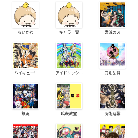
ちいかわ
キャラ一覧
鬼滅の刃
ハイキュー!!
アイドリッシ...
刀剣乱舞
銀魂
暗殺教室
呪術廻戦