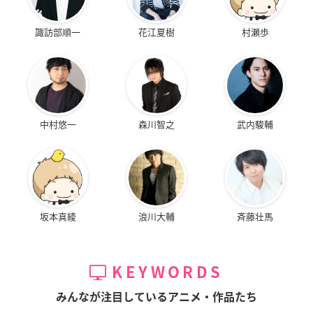
諏訪部順一
花江夏樹
村瀬歩
中村悠一
森川智之
武内駿輔
坂本真綾
浪川大輔
斉藤壮馬
KEYWORDS
みんなが注目しているアニメ・作品たち