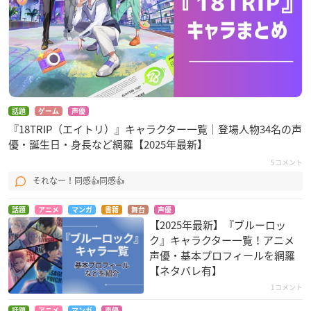
話題
ゲーム
声優
『18TRIP（エイトリ）』キャラクター一覧｜登場人物34名の声
優・誕生日・身長など網羅【2025年最新】
5コメント
それなー！同感👍同感👍
話題
アニメ
マンガ
書籍
舞台
声優
【2025年最新】『ブルーロッ
ク』キャラクター一覧！アニメ
声優・基本プロフィールを網羅
【ネタバレ有】
1コメント
話題
アニメ
マンガ
声優