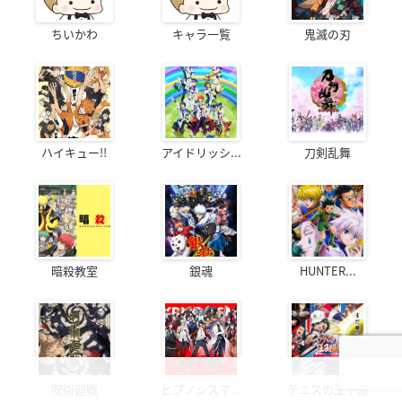
ちいかわ
キャラ一覧
鬼滅の刃
ハイキュー!!
アイドリッシ...
刀剣乱舞
暗殺教室
銀魂
HUNTER...
呪術廻戦
ヒプノシスマ...
テニスの王子様