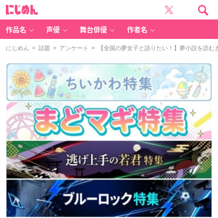
に
じ
め
ん
作品名
声優
舞台俳優
作者名
にじめん
>
話題
>
アンケート
> 【全国の夢女子と語りたい！】夢小説を読む