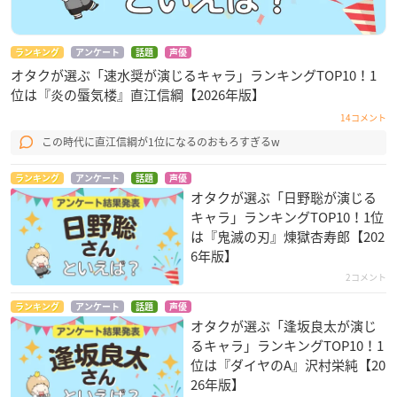
ランキング
アンケート
話題
声優
オタクが選ぶ「速水奨が演じるキャラ」ランキングTOP10！1
位は『炎の蜃気楼』直江信綱【2026年版】
14コメント
この時代に直江信綱が1位になるのおもろすぎるw
ランキング
アンケート
話題
声優
オタクが選ぶ「日野聡が演じる
キャラ」ランキングTOP10！1位
は『鬼滅の刃』煉󠄁獄杏寿郎【202
6年版】
2コメント
ランキング
アンケート
話題
声優
オタクが選ぶ「逢坂良太が演じ
るキャラ」ランキングTOP10！1
位は『ダイヤのA』沢村栄純【20
26年版】