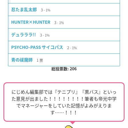
3
忍たま乱太郎
1%
3
HUNTER×HUNTER
1%
3
デュラララ!!
1%
2
PSYCHO-PASS サイコパス
1%
1
票
青の祓魔師
総投票数: 206
にじめん編集部では『テニプリ』『黒バス』といっ
た意見が出ました！！！！！！！！筆者も帝光中学
でマネージャーをしていた記憶がよみがえりま
す……！！！