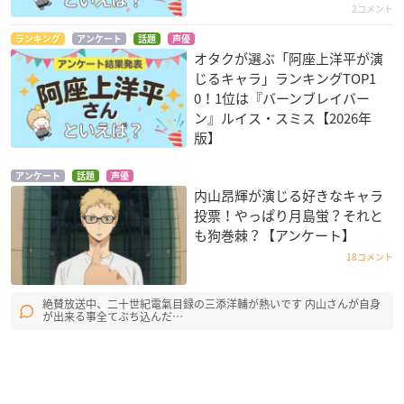
2コメント
ランキング
アンケート
話題
声優
オタクが選ぶ「阿座上洋平が演
じるキャラ」ランキングTOP1
0！1位は『バーンブレイバー
ン』ルイス・スミス【2026年
版】
アンケート
話題
声優
内山昂輝が演じる好きなキャラ
投票！やっぱり月島蛍？それと
も狗巻棘？【アンケート】
18コメント
絶賛放送中、二十世紀電氣目録の三添洋輔が熱いです 内山さんが自身
が出来る事全てぶち込んだ…