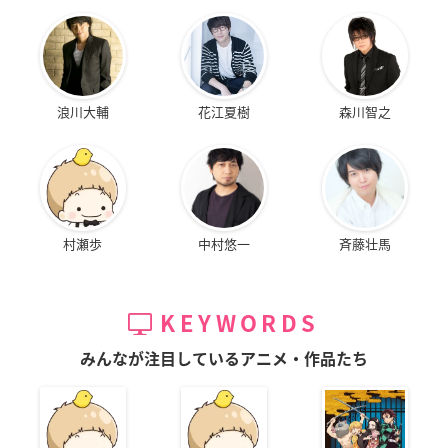
浪川大輔
花江夏樹
森川智之
村瀬歩
中村悠一
斉藤壮馬
KEYWORDS
みんなが注目しているアニメ・作品たち