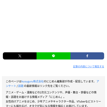
記事の内容について報告する
このページは
kusuguru株式会社
のにじめん編集部が作成・配信しています。
ア
ンケート
/
話題
の最新情報はリンク先をご覧ください。
アニメ・ゲーム・漫画などの2次元コンテンツや、声優・舞台・俳優などの情
報・話題をお届けする情報メディア「にじめん」。
女性向けアニメをはじめ、少年アニメやキャラクター作品、VTuberなどストリー
マーにも幅を広げ、オタクが気になる情報を幅広くお届けしています。