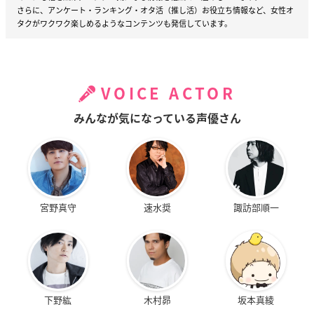
さらに、アンケート・ランキング・オタ活（推し活）お役立ち情報など、女性オ
タクがワクワク楽しめるようなコンテンツも発信しています。
VOICE ACTOR
みんなが気になっている声優さん
宮野真守
速水奨
諏訪部順一
下野紘
木村昴
坂本真綾