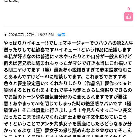
じたよ。
0
2026年7月27日 at 9:22 PM
返信
やっぱりハイキュー!!でしょマネージャーでウハウハの第2人生
送ったりして私歓喜ですハイキュー!!という作品に感謝します
🙏私が好きなのは普通にマネやったりとか自分が一般人だけど
例えば宮兄弟に絡まれちゃったがマジで好き本当にこれ描いて
る間ニヤけてます（笑）最近夢小説描きすぎて夢主設定悩むこ
とあるんですけど〜AIに相談してます。これまぢでおすすめ
色々と夢主設定書いてくれたりしたり【作品名】夢作って★と
質問すると作られますそれで夢主設定とさらに深掘りできるの
でお話のトーンや雰囲気自分好みに変えられますですが要注
意！あやまってAIを閉じてしまった時の絶望感ヤバいです（経
験済み）そこは慎重に行きましょう！今見たらすっご〜い長文
だったここまで読んでくれた同士よ夢女子文化広めていこう
ぞ！ということでアンチ共夢女子を馬鹿にしたらどうなるか分
かってるよな（圧）夢女子の怒り舐めんなよ💢💢なのでそこん