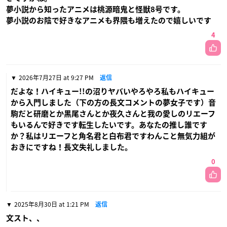
夢小説から知ったアニメは桃源暗鬼と怪獣8号です。
夢小説のお陰で好きなアニメも界隈も増えたので嬉しいです
4
2026年7月27日 at 9:27 PM
返信
だよな！ハイキュー!!の沼りヤバいやろやろ私もハイキュー
から入門しました（下の方の長文コメントの夢女子です）音
駒だと研磨とか黒尾さんとか夜久さんと我の愛しのリエーフ
もいるんで好きです転生したいです。あなたの推し誰です
か？私はリエーフと角名君と白布君ですわんこと無気力組が
おきにですね！長文失礼しました。
0
2025年8月30日 at 1:21 PM
返信
文スト、、