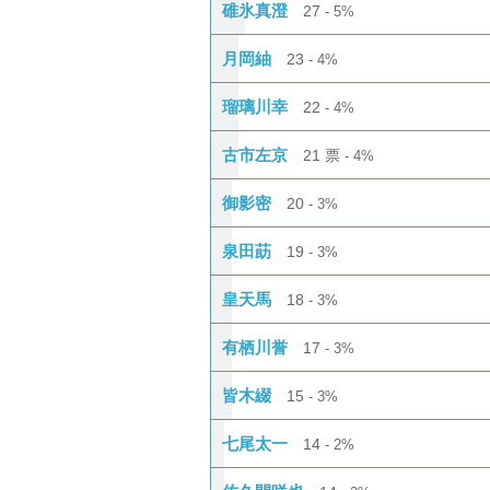
碓氷真澄
27
5%
月岡紬
23
4%
瑠璃川幸
22
4%
古市左京
21
票
4%
御影密
20
3%
泉田莇
19
3%
皇天馬
18
3%
有栖川誉
17
3%
皆木綴
15
3%
七尾太一
14
2%