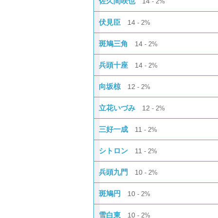
佐久間咲也
14
2%
伏見臣
14
2%
斑鳩三角
14
2%
兵頭十座
14
2%
向坂椋
12
2%
立花いづみ
12
2%
三好一成
11
2%
シトロン
11
2%
兵頭九門
10
2%
斑鳩円
10
2%
雪白東
10
2%