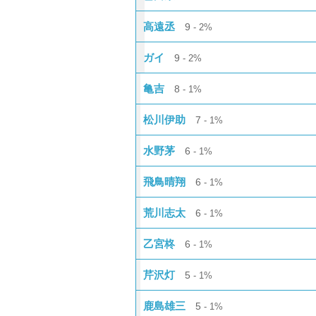
高遠丞
9
2%
ガイ
9
2%
亀吉
8
1%
松川伊助
7
1%
水野茅
6
1%
飛鳥晴翔
6
1%
荒川志太
6
1%
乙宮柊
6
1%
芹沢灯
5
1%
鹿島雄三
5
1%