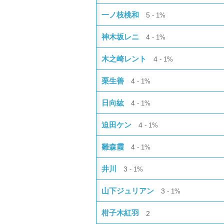
一ノ枝桃和
5
1%
神木坂レニ
4
1%
木之崎レント
4
1%
栗生善
4
1%
日向紘
4
1%
迫田ケン
4
1%
雛森霞
4
1%
井川
3
1%
山下ジュリアン
3
1%
柑子木紅羽
2