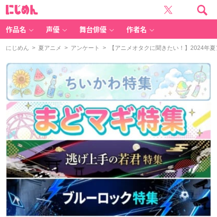
に
じ
め
ん
作品名
声優
舞台俳優
作者名
にじめん
>
夏アニメ
>
アンケート
> 【アニメオタクに聞きたい！】2024年