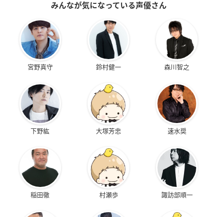
みんなが気になっている声優さん
宮野真守
鈴村健一
森川智之
下野紘
大塚芳忠
速水奨
稲田徹
村瀬歩
諏訪部順一