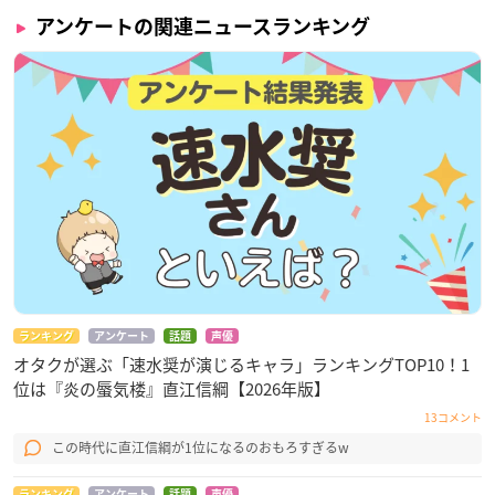
アンケートの関連ニュースランキング
ランキング
アンケート
話題
声優
オタクが選ぶ「速水奨が演じるキャラ」ランキングTOP10！1
位は『炎の蜃気楼』直江信綱【2026年版】
13コメント
この時代に直江信綱が1位になるのおもろすぎるw
ランキング
アンケート
話題
声優