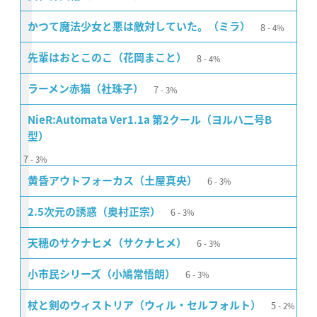
8
かつて魔法少女と悪は敵対していた。（ミラ）
4%
8
先輩はおとこのこ（花岡まこと）
4%
7
ラーメン赤猫（社珠子）
3%
NieR:Automata Ver1.1a 第2クール（ヨルハ二号B
型）
7
3%
6
黄昏アウトフォーカス（土屋真央）
3%
6
2.5次元の誘惑（奥村正宗）
3%
6
天穂のサクナヒメ（サクナヒメ）
3%
6
小市民シリーズ（小鳩常悟朗）
3%
5
杖と剣のウィストリア（ウィル・セルフォルト）
2%