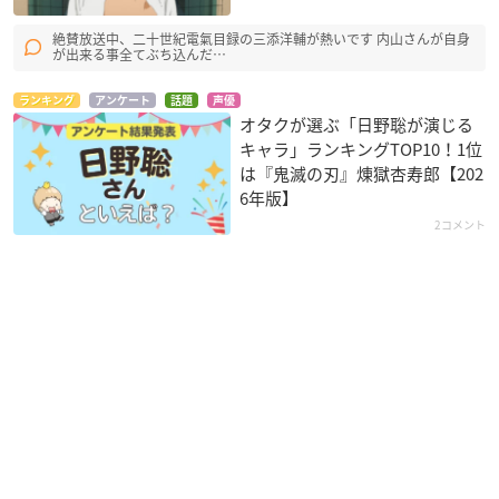
絶賛放送中、二十世紀電氣目録の三添洋輔が熱いです 内山さんが自身
が出来る事全てぶち込んだ…
ランキング
アンケート
話題
声優
オタクが選ぶ「日野聡が演じる
キャラ」ランキングTOP10！1位
は『鬼滅の刃』煉󠄁獄杏寿郎【202
6年版】
2コメント