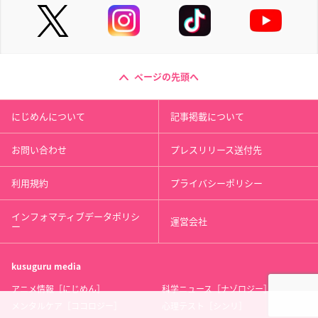
ページの先頭へ
にじめんについて
記事掲載について
お問い合わせ
プレスリリース送付先
利用規約
プライバシーポリシー
インフォマティブデータポリシ
運営会社
ー
kusuguru
media
アニメ情報［にじめん］
科学ニュース［ナゾロジー］
メンタルケア［ココロジー］
心理テスト［シンリ］