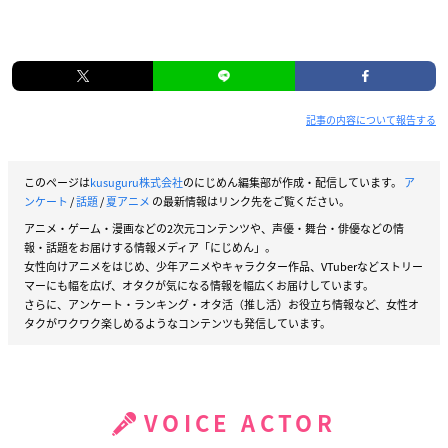
記事の内容について報告する
このページは
kusuguru株式会社
のにじめん編集部が作成・配信しています。
ア
ンケート
/
話題
/
夏アニメ
の最新情報はリンク先をご覧ください。
アニメ・ゲーム・漫画などの2次元コンテンツや、声優・舞台・俳優などの情
報・話題をお届けする情報メディア「にじめん」。
女性向けアニメをはじめ、少年アニメやキャラクター作品、VTuberなどストリー
マーにも幅を広げ、オタクが気になる情報を幅広くお届けしています。
さらに、アンケート・ランキング・オタ活（推し活）お役立ち情報など、女性オ
タクがワクワク楽しめるようなコンテンツも発信しています。
VOICE ACTOR