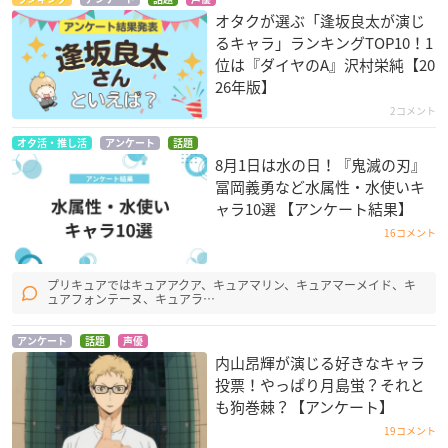
オタクが選ぶ「逢坂良太が演じ
るキャラ」ランキングTOP10！1
位は『ダイヤのA』沢村栄純【20
26年版】
2コメント
オタ活・推し活
アンケート
話題
8月1日は水の日！『鬼滅の刃』
冨岡義勇など水属性・水使いキ
ャラ10選 【アンケート結果】
16コメント
プリキュアではキュアアクア、キュアマリン、キュアマーメイド、キ
ュアフォンテーヌ、キュアラ…
アンケート
話題
声優
内山昂輝が演じる好きなキャラ
投票！やっぱり月島蛍？それと
も狗巻棘？【アンケート】
19コメント