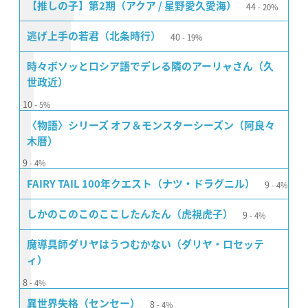
44
【推しの子】第2期（アクア / 星野愛久愛海）
20%
40
逃げ上手の若君（北条時行）
19%
時々ボソッとロシア語でデレる隣のアーリャさん（久
世政近）
10
5%
〈物語〉シリーズ オフ＆モンスターシーズン（阿良々
木暦）
9
4%
9
FAIRY TAIL 100年クエスト（ナツ・ドラグニル）
4%
9
しかのこのこのここしたんたん（虎視虎子）
4%
魔導具師ダリヤはうつむかない（ダリヤ・ロセッテ
ィ）
8
4%
8
異世界失格（センセー）
4%