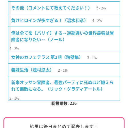
5
その他（コメントにて教えてください！）
2%
4
負けヒロインが多すぎる！（温水和彦）
2%
俺は全てを【パリイ】する～逆勘違いの世界最強は冒
険者になりたい～（ノール）
4
2%
3
女神のカフェテラス 第2期（粕壁隼）
1%
2
義妹生活（浅村悠太）
1%
新米オッサン冒険者、最強パーティに死ぬほど鍛えら
れて無敵になる。（リック・グラディアートル）
2
1%
総投票数: 216
結果は後日まとめて発表します！