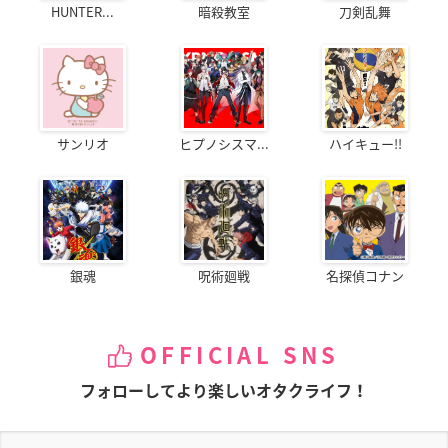
HUNTER...
暗殺教室
刀剣乱舞
サンリオ
ヒプノシスマ...
ハイキュー!!
銀魂
呪術廻戦
名探偵コナン
OFFICIAL SNS
フォローしてより楽しいオタクライフ！