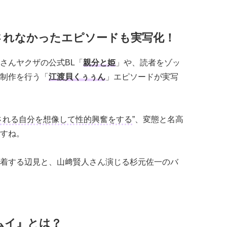
されなかったエピソードも実写化！
さんヤクザの公式BL「
親分と姫
」や、読者をゾッ
制作を行う「
江渡貝くぅぅん
」エピソードが実写
される自分を想像して性的興奮をする
”、変態と名高
すね。
着する辺見と、山﨑賢人さん演じる杉元佐一のバ
ムイ』とは？