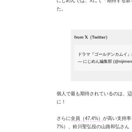
にじめんでは、Xにて「期待する新
た。
ドラマ『ゴールデンカムイ』
— にじめん編集部 (@nijimen
個人で最も期待されているのは、
辺
に！
さらに
全員（47.4%）
が高い支持率
7%）、鈴川聖弘役の山路和弘さん（