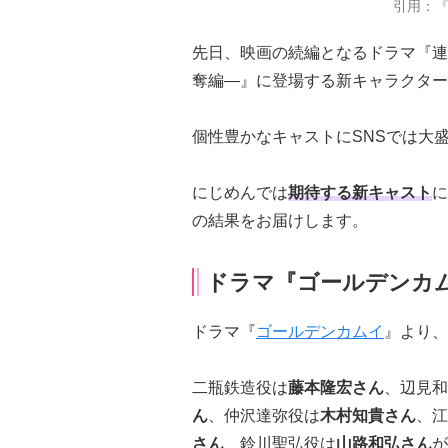
引用：
先日、映画の続編となるドラマ『
奪編―』に登場する新キャラクター
個性豊かなキャストにSNSでは大
にじめんでは
期待する新キャスト
に
の結果をお届けします。
ドラマ『ゴールデンカ
ドラマ『
ゴールデンカムイ
』より、
二瓶鉄造役は
藤本隆宏さん
、辺見和
ん
、仲沢達弥役は
木村知貴さん
、江
さん
、鈴川聖弘役は
山路和弘さん
が