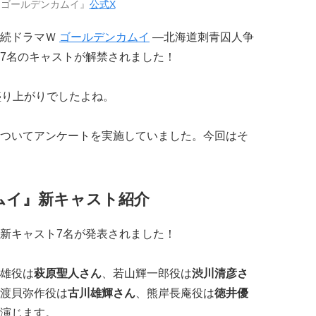
『ゴールデンカムイ』
公式X
連続ドラマＷ
ゴールデンカムイ
―北海道刺青囚人争
7名のキャストが解禁されました！
盛り上がりでしたよね。
ついてアンケートを実施していました。今回はそ
ムイ』新キャスト紹介
新キャスト7名が発表されました！
雄役は
萩原聖人さん
、若山輝一郎役は
渋川清彦さ
渡貝弥作役は
古川雄輝さん
、熊岸長庵役は
徳井優
演じます。