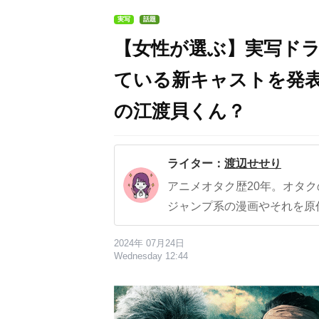
実写
話題
【女性が選ぶ】実写ド
ている新キャストを発表
の江渡貝くん？
ライター：
渡辺せせり
アニメオタク歴20年。オタ
ジャンプ系の漫画やそれを原
2024年 07月24日
Wednesday 12:44