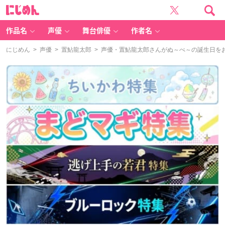
に
じ
め
ん
作品名
声優
舞台俳優
作者名
にじめん
>
声優
>
置鮎龍太郎
> 声優・置鮎龍太郎さんがぬ～べ～の誕生日を