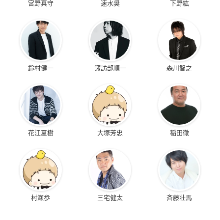
宮野真守
速水奨
下野紘
鈴村健一
諏訪部順一
森川智之
花江夏樹
大塚芳忠
稲田徹
村瀬歩
三宅健太
斉藤壮馬