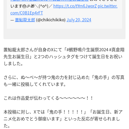
います🎂🎉🎁＼(^o^)／
https://t.co/tYrn6JworZ
pic.twitter.
com/C0B1Ep4rFT
—
置鮎龍太郎
(@chikichikiko)
July 20, 2024
置鮎龍太郎さんが自身のXにて「#鵺野鳴介生誕祭2024 #真倉翔
先生お誕生日」と2つのハッシュタグをつけて誕生日をお祝い
しました。
さらに、ぬ〜べ〜が持つ鬼の力を封じ込めた「鬼の手」の写真
も一緒に投稿してくれています。
これは作品愛が伝わってくる〜〜〜〜〜〜！！
本投稿に対し、Xでは「鬼の手！！！！！」「お誕生日、新ア
ニメ化おめでとう御座います」といった反応が寄せられまし
た。