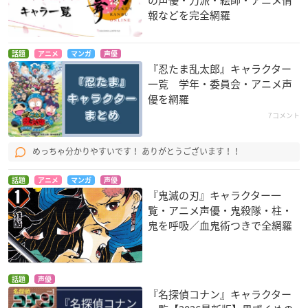
報などを完全網羅
話題
アニメ
マンガ
声優
『忍たま乱太郎』キャラクター
一覧 学年・委員会・アニメ声
優を網羅
7コメント
めっちゃ分かりやすいです！ ありがとうございます！！
話題
アニメ
マンガ
声優
『鬼滅の刃』キャラクター一
覧・アニメ声優・鬼殺隊・柱・
鬼を呼吸／血鬼術つきで全網羅
話題
声優
『名探偵コナン』キャラクター