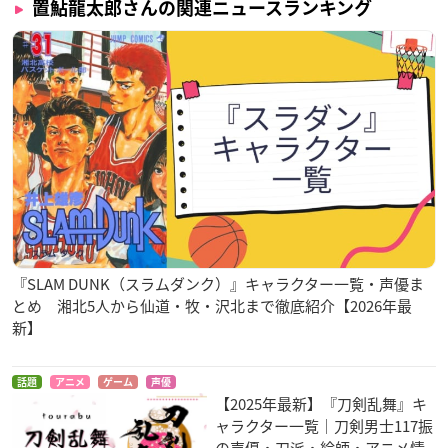
置鮎龍太郎さんの関連ニュースランキング
『SLAM DUNK（スラムダンク）』キャラクター一覧・声優ま
とめ 湘北5人から仙道・牧・沢北まで徹底紹介【2026年最
新】
話題
アニメ
ゲーム
声優
【2025年最新】『刀剣乱舞』キ
ャラクター一覧｜刀剣男士117振
の声優・刀派・絵師・アニメ情