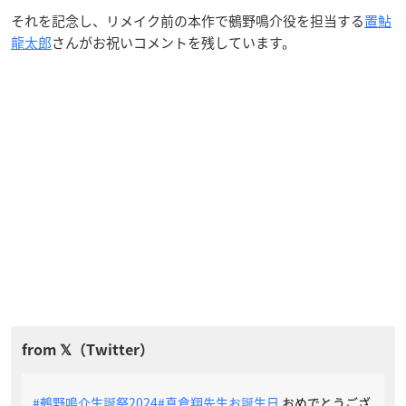
それを記念し、リメイク前の本作で鵺野鳴介役を担当する
置鮎
龍太郎
さんがお祝いコメントを残しています。
#鵺野鳴介生誕祭2024
#真倉翔先生お誕生日
おめでとうござ