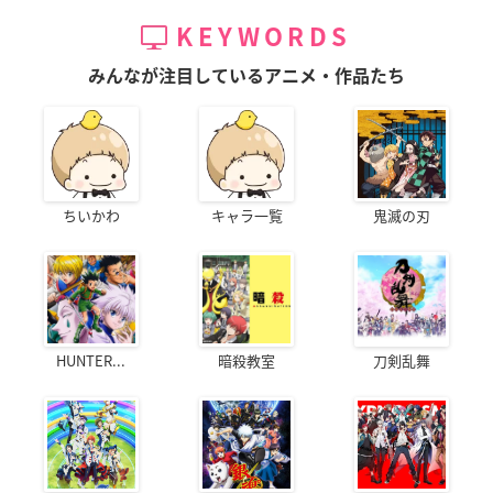
KEYWORDS
みんなが注目しているアニメ・作品たち
ちいかわ
キャラ一覧
鬼滅の刃
HUNTER...
暗殺教室
刀剣乱舞