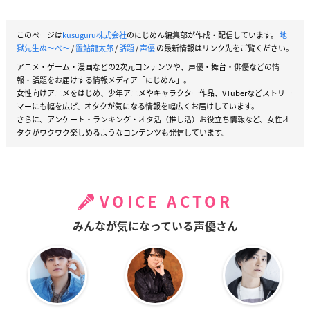
このページは
kusuguru株式会社
のにじめん編集部が作成・配信しています。
地
獄先生ぬ〜べ〜
/
置鮎龍太郎
/
話題
/
声優
の最新情報はリンク先をご覧ください。
アニメ・ゲーム・漫画などの2次元コンテンツや、声優・舞台・俳優などの情
報・話題をお届けする情報メディア「にじめん」。
女性向けアニメをはじめ、少年アニメやキャラクター作品、VTuberなどストリー
マーにも幅を広げ、オタクが気になる情報を幅広くお届けしています。
さらに、アンケート・ランキング・オタ活（推し活）お役立ち情報など、女性オ
タクがワクワク楽しめるようなコンテンツも発信しています。
VOICE ACTOR
みんなが気になっている声優さん