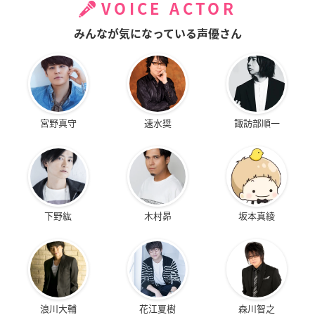
VOICE ACTOR
みんなが気になっている声優さん
宮野真守
速水奨
諏訪部順一
下野紘
木村昴
坂本真綾
浪川大輔
花江夏樹
森川智之