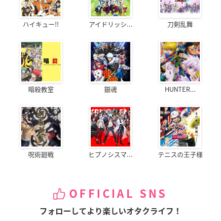
ハイキュー!!
アイドリッシ...
刀剣乱舞
暗殺教室
銀魂
HUNTER...
呪術廻戦
ヒプノシスマ...
テニスの王子様
OFFICIAL SNS
フォローしてより楽しいオタクライフ！