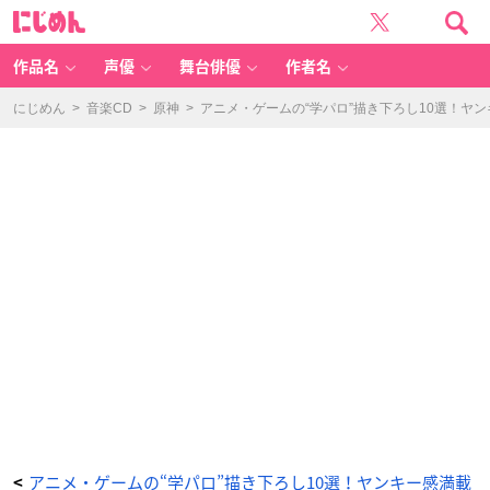
ア
に
ニ
じ
メ
め
『吸
ん
血
鬼
作品名
声優
舞台俳優
作者名
す
ぐ
死
ぬ』
にじめん
>
音楽CD
>
原神
>
アニメ・ゲームの“学パロ”描き下ろし10選！ヤ
-
ア
ニ
メ
情
報
サ
イ
ト
に
じ
め
ん
アニメ・ゲームの“学パロ”描き下ろし10選！ヤンキー感満載
<