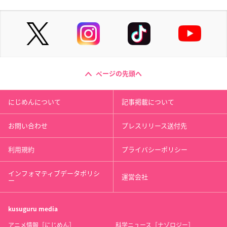
ページの先頭へ
にじめんについて
記事掲載について
お問い合わせ
プレスリリース送付先
利用規約
プライバシーポリシー
インフォマティブデータポリシ
運営会社
ー
kusuguru
media
アニメ情報［にじめん］
科学ニュース［ナゾロジー］