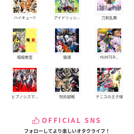
ハイキュー!!
アイドリッシ...
刀剣乱舞
暗殺教室
銀魂
HUNTER...
ヒプノシスマ...
呪術廻戦
テニスの王子様
OFFICIAL SNS
フォローしてより楽しいオタクライフ！