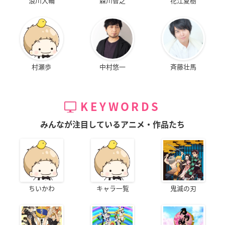
浪川大輔
森川智之
花江夏樹
村瀬歩
中村悠一
斉藤壮馬
KEYWORDS
みんなが注目しているアニメ・作品たち
ちいかわ
キャラ一覧
鬼滅の刃