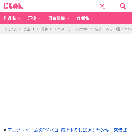
ア
に
ニ
じ
メ
め
『文
ん
豪
ス
作品名
声優
舞台俳優
作者名
ト
レ
イ
ド
にじめん
>
音楽CD
>
原神
>
アニメ・ゲームの“学パロ”描き下ろし10選！ヤ
ッ
グ
ス』
-
ア
ニ
メ
情
報
サ
イ
ト
に
じ
め
ん
アニメ・ゲームの“学パロ”描き下ろし10選！ヤンキー感満載
<