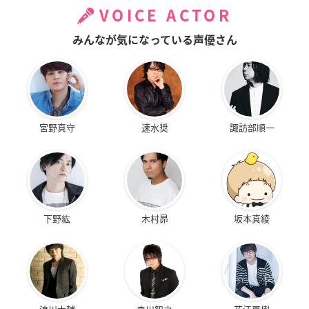
VOICE ACTOR
みんなが気になっている声優さん
宮野真守
速水奨
諏訪部順一
下野紘
木村昴
坂本真綾