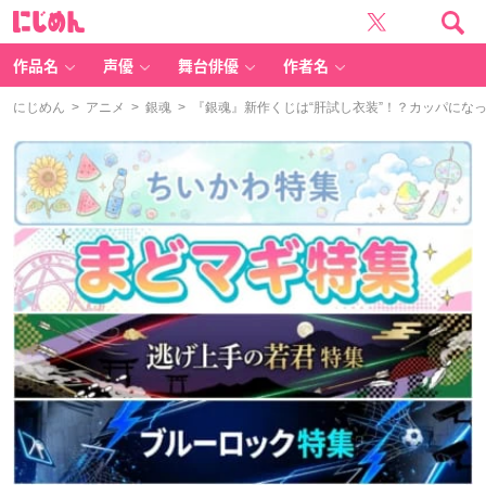
に
じ
め
ん
作品名
声優
舞台俳優
作者名
にじめん
>
アニメ
>
銀魂
> 『銀魂』新作くじは“肝試し衣装”！？カッパにな