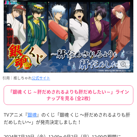
引用：推しちゃれ
公式サイト
「銀魂 くじ ～肝だめされるよりも肝だめしたい～」ライン
ナップを見る (全2枚)
TVアニメ『
銀魂
』のくじ「銀魂 くじ ～肝だめされるよりも肝
だめしたい～」が発売決定しました！
2024年7月19日（金）12:00〜9月2日（月）12:00の期間に、