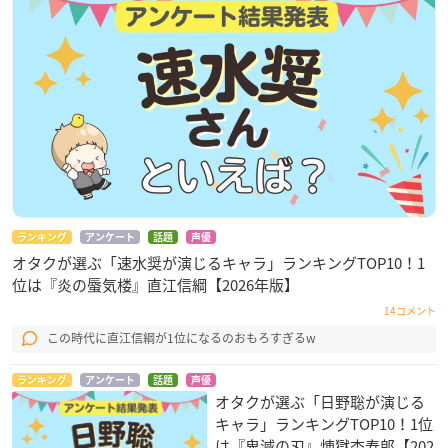
ランキング
アンケート
話題
声優
オタクが選ぶ「速水奨が演じるキャラ」ランキングTOP10！1
位は『炎の蜃気楼』直江信綱【2026年版】
14コメント
この時代に直江信綱が1位になるのおもろすぎるw
ランキング
アンケート
話題
声優
オタクが選ぶ「日野聡が演じる
キャラ」ランキングTOP10！1位
は『鬼滅の刃』煉󠄁獄杏寿郎【202