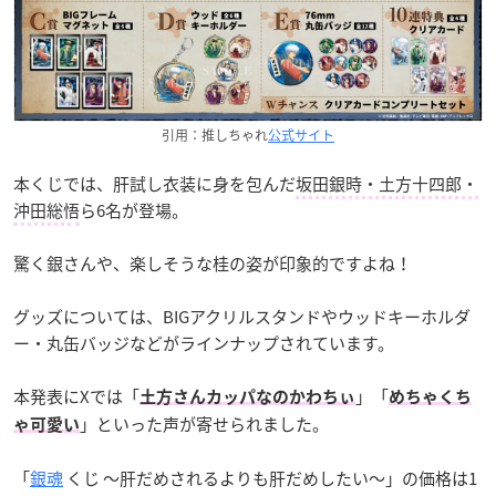
引用：推しちゃれ
公式サイト
本くじでは、肝試し衣装に身を包んだ
坂田銀時・土方十四郎・
沖田総悟
ら6名が登場。
驚く銀さんや、楽しそうな桂の姿が印象的ですよね！
グッズについては、BIGアクリルスタンドやウッドキーホルダ
ー・丸缶バッジなどがラインナップされています。
本発表にXでは「
」「
土方さんカッパなのかわちぃ
めちゃくち
」といった声が寄せられました。
ゃ可愛い
「
銀魂
くじ ～肝だめされるよりも肝だめしたい～」の価格は1