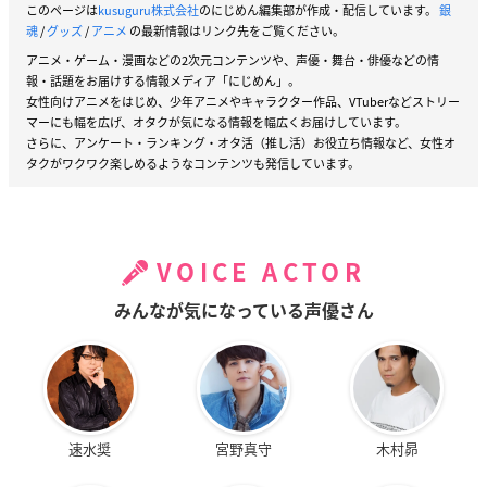
このページは
kusuguru株式会社
のにじめん編集部が作成・配信しています。
銀
魂
/
グッズ
/
アニメ
の最新情報はリンク先をご覧ください。
アニメ・ゲーム・漫画などの2次元コンテンツや、声優・舞台・俳優などの情
報・話題をお届けする情報メディア「にじめん」。
女性向けアニメをはじめ、少年アニメやキャラクター作品、VTuberなどストリー
マーにも幅を広げ、オタクが気になる情報を幅広くお届けしています。
さらに、アンケート・ランキング・オタ活（推し活）お役立ち情報など、女性オ
タクがワクワク楽しめるようなコンテンツも発信しています。
VOICE ACTOR
みんなが気になっている声優さん
速水奨
宮野真守
木村昴