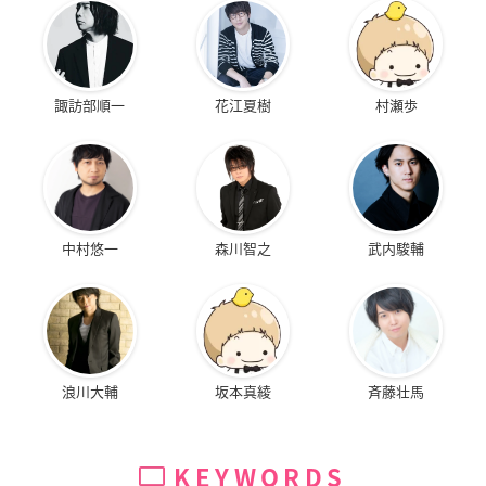
諏訪部順一
花江夏樹
村瀬歩
中村悠一
森川智之
武内駿輔
浪川大輔
坂本真綾
斉藤壮馬
KEYWORDS