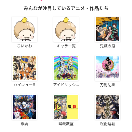
みんなが注目しているアニメ・作品たち
ちいかわ
キャラ一覧
鬼滅の刃
ハイキュー!!
アイドリッシ...
刀剣乱舞
銀魂
暗殺教室
呪術廻戦