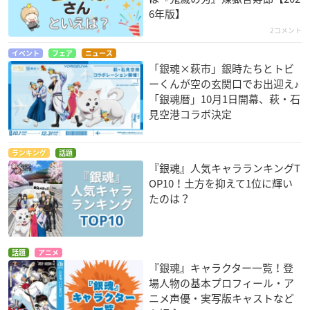
6年版】
2コメント
イベント
フェア
ニュース
「銀魂×萩市」銀時たちとトビ
ーくんが空の玄関口でお出迎え♪
「銀魂暦」10月1日開幕、萩・石
見空港コラボ決定
ランキング
話題
『銀魂』人気キャラランキングT
OP10！土方を抑えて1位に輝い
たのは？
話題
アニメ
『銀魂』キャラクター一覧！登
場人物の基本プロフィール・ア
ニメ声優・実写版キャストなど