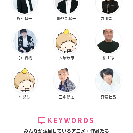
鈴村健一
諏訪部順一
森川智之
花江夏樹
大塚芳忠
稲田徹
村瀬歩
三宅健太
斉藤壮馬
KEYWORDS
みんなが注目しているアニメ・作品たち