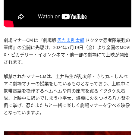
劇場マナーCM は『劇場版
忍たま乱太郎
ドクタケ忍者隊最強の
軍師』の公開に先駆け、2024年7月19日（金）より全国のMOVI
X・ピカデリー・イオンシネマ・他一部の劇場にて上映が開始
されます。
解禁されたマナーCMは、土井先生が乱太郎・きり丸・しんべ
ヱに劇場マナーの授業をしているものとなっており、上映中に
携帯電話を操作するヘムヘムや前の座席を蹴るドクタケ忍者
隊、上映中に騒いでしまう小平太、爆弾に火をつける八方斎を
例に挙げ、忍たまたちと一緒に楽しく劇場マナーを学べる映像
となっていますよ。