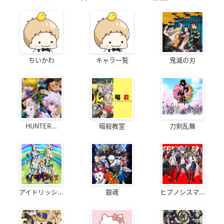
ちいかわ
キャラ一覧
鬼滅の刃
HUNTER...
暗殺教室
刀剣乱舞
アイドリッシ...
銀魂
ヒプノシスマ...