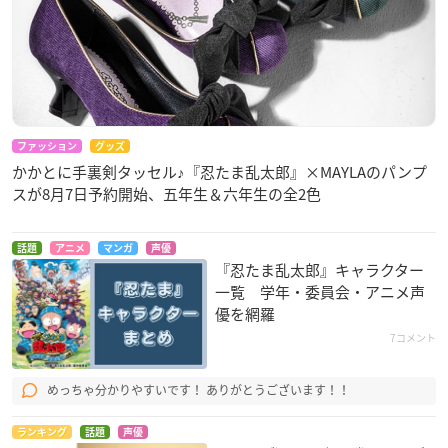
ファッション
グッズ
かかとに手裏剣タッセル♪『忍たま乱太郎』×MAYLAのパンプ
スが8月7日予約開始、五年生＆六年生の全2色
話題
アニメ
マンガ
声優
『忍たま乱太郎』キャラクター
一覧 学年・委員会・アニメ声
優を網羅
7コメント
めっちゃ分かりやすいです！ ありがとうございます！！
ランキング
話題
声優