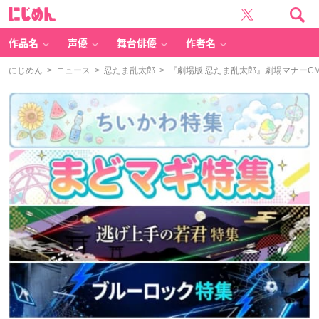
に
じ
め
ん
作品名
声優
舞台俳優
作者名
にじめん
>
ニュース
>
忍たま乱太郎
> 『劇場版 忍たま乱太郎』劇場マナー