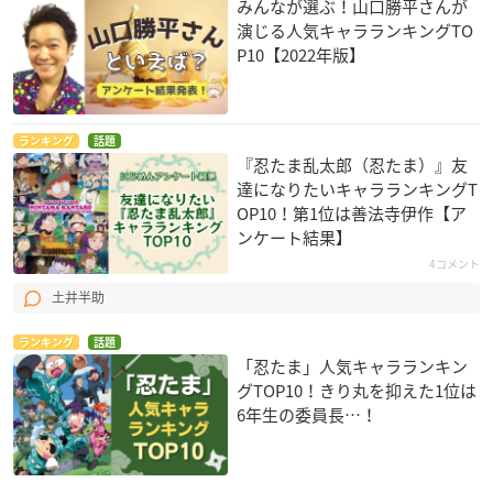
みんなが選ぶ！山口勝平さんが
演じる人気キャラランキングTO
P10【2022年版】
ランキング
話題
『忍たま乱太郎（忍たま）』友
達になりたいキャラランキングT
OP10！第1位は善法寺伊作【ア
ンケート結果】
4コメント
土井半助
ランキング
話題
「忍たま」人気キャラランキン
グTOP10！きり丸を抑えた1位は
6年生の委員長…！