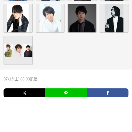
07/13(土) 08:00配信