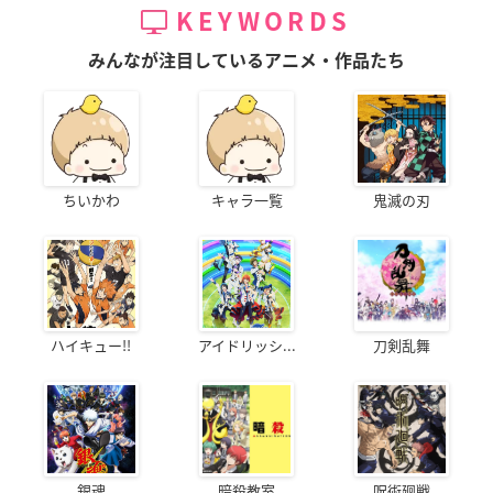
KEYWORDS
みんなが注目しているアニメ・作品たち
ちいかわ
キャラ一覧
鬼滅の刃
ハイキュー!!
アイドリッシ...
刀剣乱舞
銀魂
暗殺教室
呪術廻戦