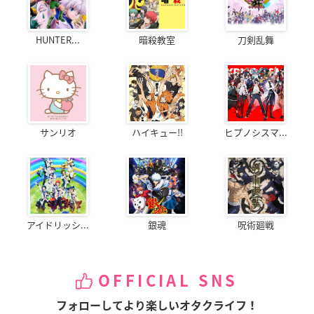
HUNTER...
暗殺教室
刀剣乱舞
サンリオ
ハイキュー!!
ヒプノシスマ...
アイドリッシ...
銀魂
呪術廻戦
OFFICIAL SNS
フォローしてより楽しいオタクライフ！