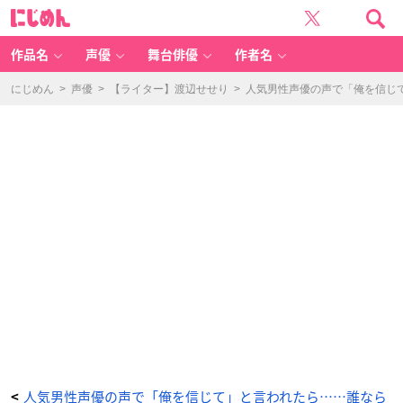
子
に
安
じ
武
め
人
ん
さ
ん
作品名
声優
舞台俳優
作者名
-
ア
ニ
メ
にじめん
>
声優
>
【ライター】渡辺せせり
>
人気男性声優の声で「俺を信じ
情
報
サ
イ
ト
に
じ
め
ん
人気男性声優の声で「俺を信じて」と言われたら……誰なら
<