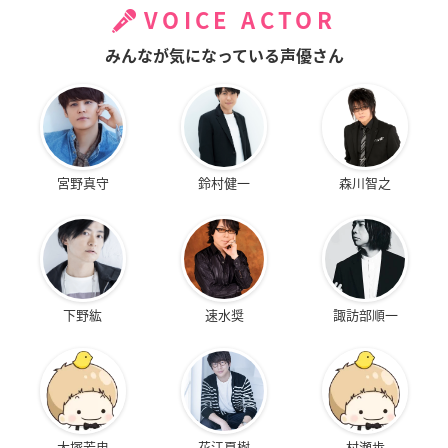
VOICE ACTOR
みんなが気になっている声優さん
宮野真守
鈴村健一
森川智之
下野紘
速水奨
諏訪部順一
大塚芳忠
花江夏樹
村瀬歩