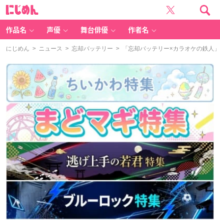
に
じ
め
ん
作品名
声優
舞台俳優
作者名
にじめん
>
ニュース
>
忘却バッテリー
> 「忘却バッテリー×カラオケの鉄人」