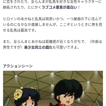
に恋をされたり、女らんまが乱馬を好きな女性キャラクターに
嫉妬されたり、とにかく
！
ラブコメ要素が面白い
ヒロインのあかねと乱馬は両思いかつ、一つ屋根の下に住んで
いるのになかなか進展しませんが、ここぞというときに男を見
せる乱馬は最高です。
また、女らんまとあかねは距離感が近くなりがちで、（中身は
男性ですが）
も可愛いですよ。
美少女同士の戯れ
アクションシーン