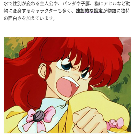
水で性別が変わる主人公や、パンダや子豚、猫にアヒルなど動
物に変身するキャラクターも多く、
が物語に独特
独創的な設定
の面白さを加えています。