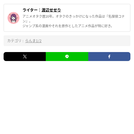
ライター：
渡辺せせり
アニメオタク歴20年。オタクのきっかけになった作品は『名探偵コナ
ン』。
ジャンプ系の漫画やそれを原作としたアニメ作品が特に好き。
カテゴリ :
らんま1/2