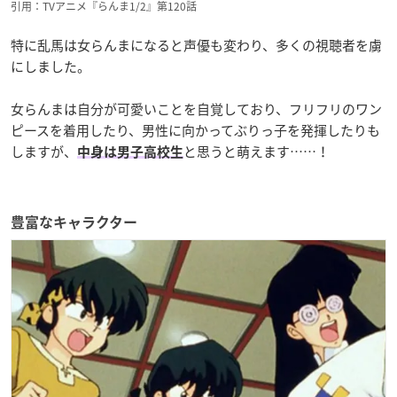
引用：TVアニメ『らんま1/2』第120話
特に乱馬は女らんまになると声優も変わり、多くの視聴者を虜
にしました。
女らんまは自分が可愛いことを自覚しており、フリフリのワン
ピースを着用したり、男性に向かってぶりっ子を発揮したりも
しますが、
と思うと萌えます……！
中身は男子高校生
豊富なキャラクター