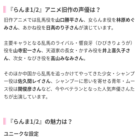
『らんま1/2』アニメ旧作の声優は？
旧作アニメでは乱馬役を
、女らんま役を
山口勝平さん
林原めぐ
、あかね役を
が演じています。
みさん
日髙のり子さん
主要キャラとなる乱馬のライバル・響良牙（ひびきりょうが）
役を
、天道家の長女・かすみ役を
山寺宏一さん
井上喜久子さ
、次女・なびき役を
。
ん
高山みなみさん
そのほか中国から乱馬を追っかけてやってきた少女・シャンプ
ー役は
、シャンプーに思いを寄せる青年・ムー
佐久間レイさん
ス役は
など、今やベテランとなった人気声優さんた
関俊彦さん
ちが出演しています。
『らんま1/2』の魅力は？
ユニークな設定