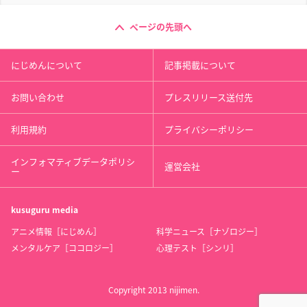
ページの先頭へ
にじめんについて
記事掲載について
お問い合わせ
プレスリリース送付先
利用規約
プライバシーポリシー
インフォマティブデータポリシ
運営会社
ー
kusuguru
media
アニメ情報［にじめん］
科学ニュース［ナゾロジー］
メンタルケア［ココロジー］
心理テスト［シンリ］
Copyright 2013 nijimen.