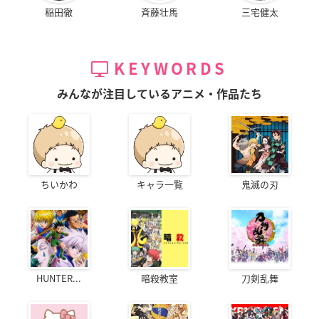
稲田徹
斉藤壮馬
三宅健太
KEYWORDS
みんなが注目しているアニメ・作品たち
ちいかわ
キャラ一覧
鬼滅の刃
HUNTER...
暗殺教室
刀剣乱舞