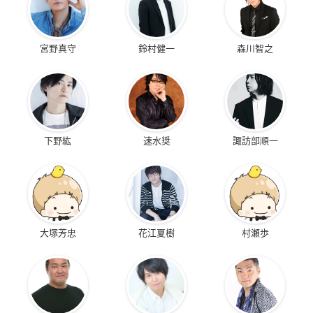
宮野真守
鈴村健一
森川智之
下野紘
速水奨
諏訪部順一
大塚芳忠
花江夏樹
村瀬歩