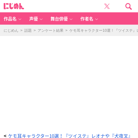
『僕
に
の
じ
ヒ
め
ー
ん
ロ
ー
作品名
声優
舞台俳優
作者名
ア
カ
デ
ミ
にじめん
>
話題
>
アンケート結果
>
ケモ耳キャラクター10選！『ツイステ
ア』
ミ
ル
コ
-
ア
ニ
メ
情
報
サ
イ
ト
に
じ
め
ん
ケモ耳キャラクター10選！『ツイステ』レオナや『犬夜叉』
<