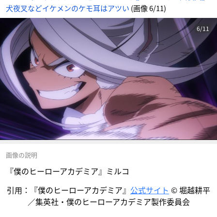
犬夜叉などイケメンのケモ耳はアツい
(画像 6/11)
6/11
画像の説明
『僕のヒーローアカデミア』ミルコ
引用：『僕のヒーローアカデミア』
公式サイト
© 堀越耕平
／集英社・僕のヒーローアカデミア製作委員会